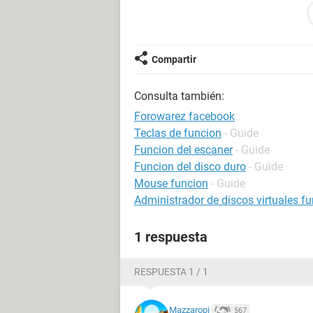
Configuración:
Windows / Chrome 93.0.
Compartir
Consulta también:
Forowarez facebook
Teclas de funcion
- Guide
Funcion del escaner
- Guide
Funcion del disco duro
- Guide
Mouse funcion
- Guide
Administrador de discos virtuales fu
1 respuesta
RESPUESTA 1 / 1
Mazzaropi
567