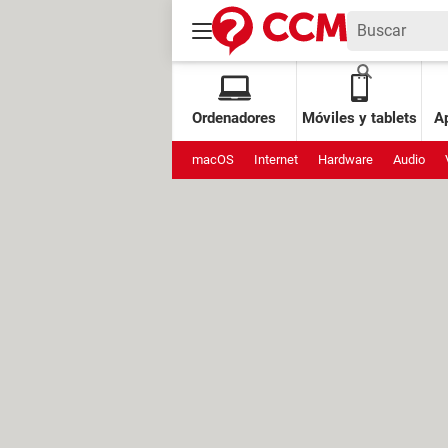
Ordenadores
Móviles y tablets
Ap
macOS
Internet
Hardware
Audio