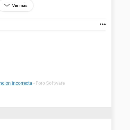
Ver más
4577.82
ncion incorrecta
-
Foro Software