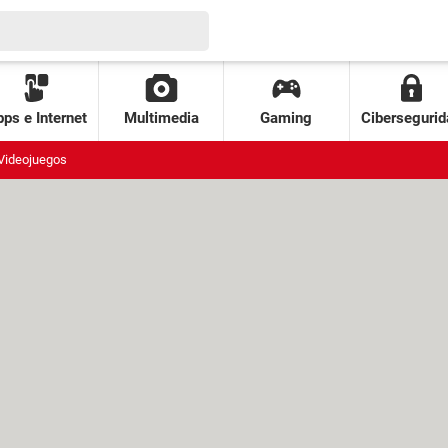
ps e Internet
Multimedia
Gaming
Cibersegurid
Videojuegos