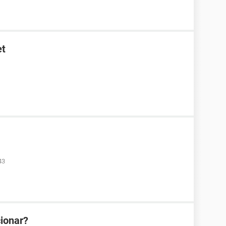
et
43
ionar?