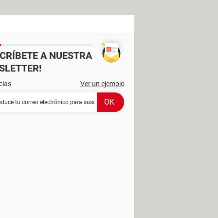
SCRÍBETE A NUESTRA
SLETTER!
cias
Ver un ejemplo