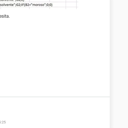
sita.
5:25