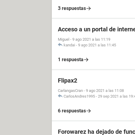
3 respuestas
Acceso a un portal de intern
Miguel
-
9 ago 2021 a las 11:19
kandai
-
9 ago 2021 a las 11:45
1 respuesta
Flipax2
CarlangasCran
-
9 ago 2021 a las 11:08
CarlosAndres1995
-
29 sep 2021 a las 19:
6 respuestas
Forowarez ha dejado de func