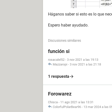
Háganos saber si esto es lo que nece
Espero haber ayudado.
Discusiones similares
función si
rosacalel52
-
3 nov 2021 a las 19:13
Mazzaropi
-
3 nov 2021 a las 21:18
1 respuesta
Forowarez
Chisca
-
11 ago 2021 a las 13:31
ColorfulPolarBear96
-
13 mar 2024 a las 0