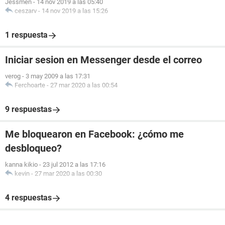
Jessmen
-
14 nov 2019 a las 05:40
ceszarv
-
14 nov 2019 a las 15:26
1 respuesta
Iniciar sesion en Messenger desde el correo
verog
-
3 may 2009 a las 17:31
Ferchoarte
-
27 mar 2020 a las 00:54
9 respuestas
Me bloquearon en Facebook: ¿cómo me
desbloqueo?
kanna kikio
-
23 jul 2012 a las 17:16
kevin
-
27 mar 2020 a las 00:30
4 respuestas