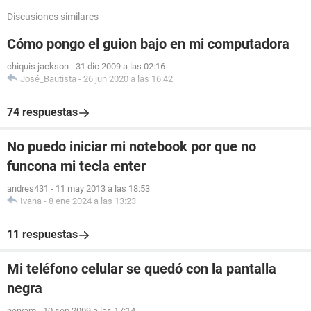
Discusiones similares
Cómo pongo el guion bajo en mi computadora
chiquis jackson
-
31 dic 2009 a las 02:16
José_Bautista
-
26 jun 2020 a las 16:42
74 respuestas
No puedo iniciar mi notebook por que no
funcona mi tecla enter
andres431
-
11 may 2013 a las 18:53
Ivana
-
8 ene 2024 a las 13:23
11 respuestas
Mi teléfono celular se quedó con la pantalla
negra
neryam
-
10 sep 2009 a las 17:14