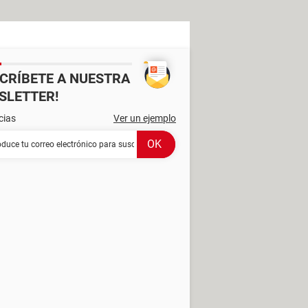
SCRÍBETE A NUESTRA
SLETTER!
cias
Ver un ejemplo