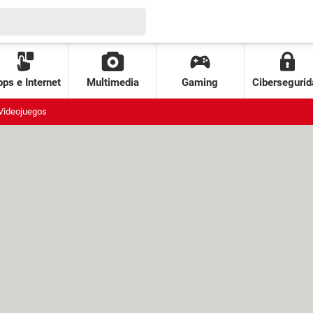
ps e Internet
Multimedia
Gaming
Cibersegurid
Videojuegos