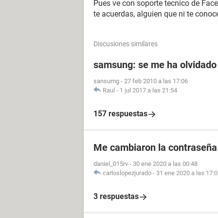
Pues ve con soporte tecnico de Faceb
te acuerdas, alguien que ni te conoc
Discusiones similares
samsung: se me ha olvidado 
sansumg
-
27 feb 2010 a las 17:06
Raul
-
1 jul 2017 a las 21:54
157 respuestas
Me cambiaron la contraseña
daniel_015rv
-
30 ene 2020 a las 00:48
carloslopezjurado
-
31 ene 2020 a las 17:
3 respuestas