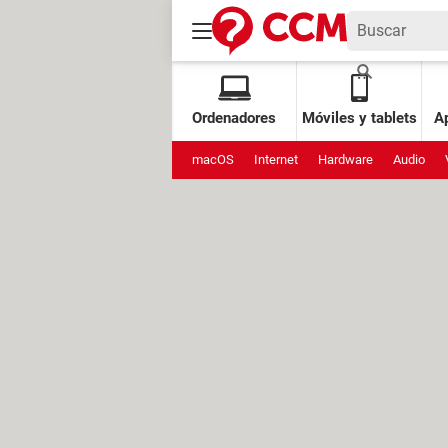
Ordenadores
Móviles y tablets
Ap
macOS
Internet
Hardware
Audio