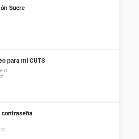
ión Sucre
reo para mi CUTS
05:17
57
e contraseña
:57