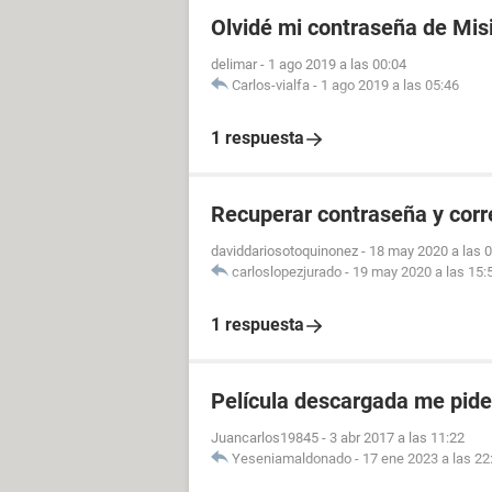
Olvidé mi contraseña de Mis
delimar
-
1 ago 2019 a las 00:04
Carlos-vialfa
-
1 ago 2019 a las 05:46
1 respuesta
Recuperar contraseña y cor
daviddariosotoquinonez
-
18 may 2020 a las 
carloslopezjurado
-
19 may 2020 a las 15:
1 respuesta
Película descargada me pid
Juancarlos19845
-
3 abr 2017 a las 11:22
Yeseniamaldonado
-
17 ene 2023 a las 22