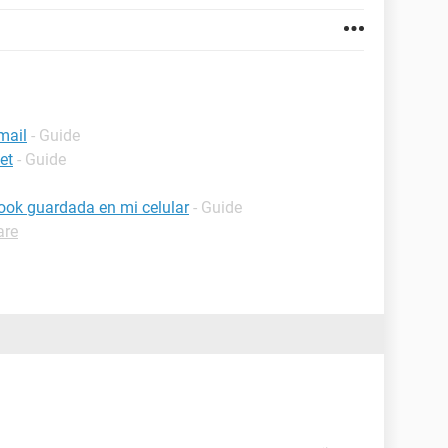
mail
- Guide
et
- Guide
ook guardada en mi celular
- Guide
are