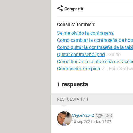
Compartir
Consulta también:
Se me olvido la contraseña
Como cambiar la contraseña de hot
Como quitar la contraseña de la tabl
Quitar contraseña ipad
- Guide
Como borrar la contraseña de faceb
Contraseña kmspico
✓
-
Foro Softw
1 respuesta
RESPUESTA 1 / 1
MiguelY2542
1.048
18 sep 2021 a las 15:57