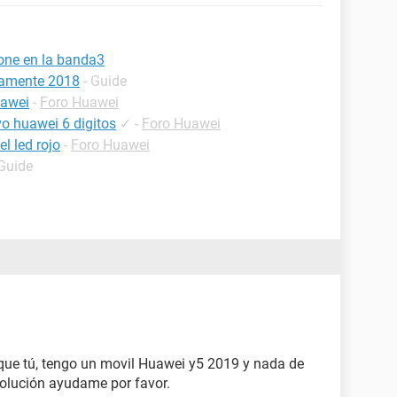
one en la banda3
vamente 2018
- Guide
uawei
-
Foro Huawei
ivo huawei 6 digitos
✓
-
Foro Huawei
l led rojo
-
Foro Huawei
 Guide
ue tú, tengo un movil Huawei y5 2019 y nada de
solución ayudame por favor.