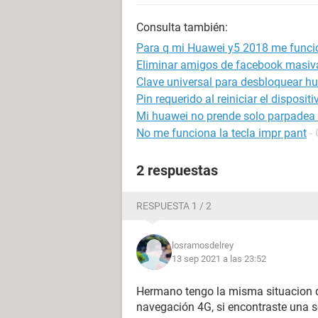
Consulta también:
Para q mi Huawei y5 2018 me funci
Eliminar amigos de facebook masi
Clave universal para desbloquear h
Pin requerido al reiniciar el disposit
Mi huawei no prende solo parpadea e
No me funciona la tecla impr pant
-
2 respuestas
RESPUESTA 1 / 2
losramosdelrey
13 sep 2021 a las 23:52
Hermano tengo la misma situacion q
navegación 4G, si encontraste una 