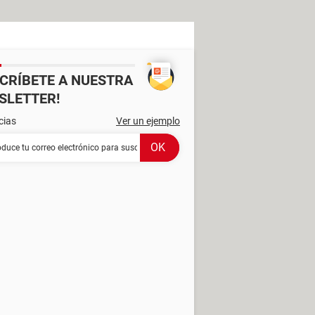
SCRÍBETE A NUESTRA
SLETTER!
cias
Ver un ejemplo