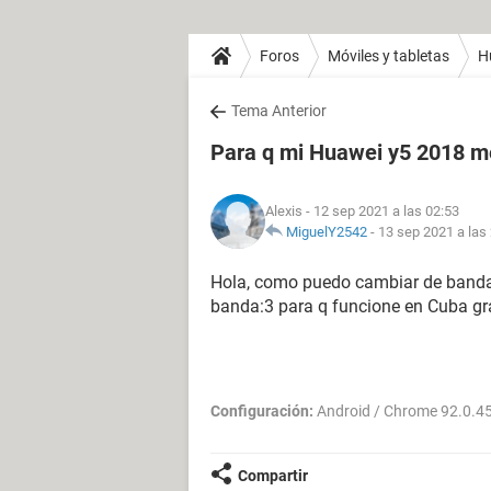
Foros
Móviles y tabletas
H
Tema Anterior
Para q mi Huawei y5 2018 m
Alexis
- 12 sep 2021 a las 02:53
MiguelY2542
-
13 sep 2021 a las
Hola, como puedo cambiar de banda
banda:3 para q funcione en Cuba gr
Configuración:
Android / Chrome 92.0.4
Compartir