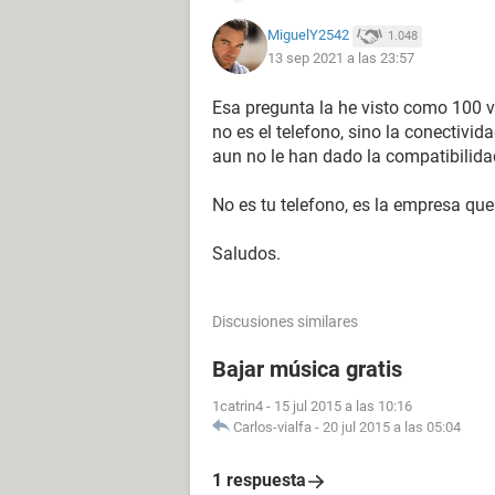
MiguelY2542
1.048
13 sep 2021 a las 23:57
Esa pregunta la he visto como 100 v
no es el telefono, sino la conectiv
aun no le han dado la compatibilidad
No es tu telefono, es la empresa que
Saludos.
Discusiones similares
Bajar música gratis
1catrin4
-
15 jul 2015 a las 10:16
Carlos-vialfa
-
20 jul 2015 a las 05:04
1 respuesta