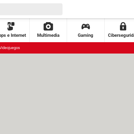
ps e Internet
Multimedia
Gaming
Cibersegurid
Videojuegos