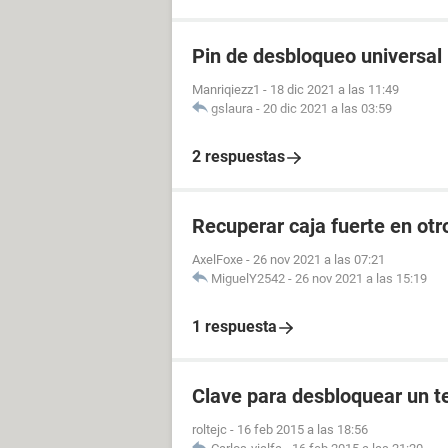
Pin de desbloqueo universal
Manriqiezz1
-
18 dic 2021 a las 11:49
gslaura
-
20 dic 2021 a las 03:59
2 respuestas
Recuperar caja fuerte en otr
AxelFoxe
-
26 nov 2021 a las 07:21
MiguelY2542
-
26 nov 2021 a las 15:19
1 respuesta
Clave para desbloquear un t
roltejc
-
16 feb 2015 a las 18:56