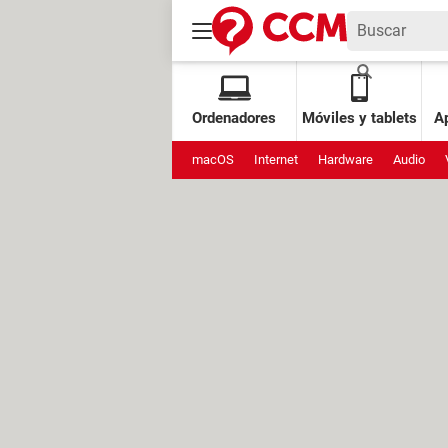
Ordenadores
Móviles y tablets
Ap
macOS
Internet
Hardware
Audio