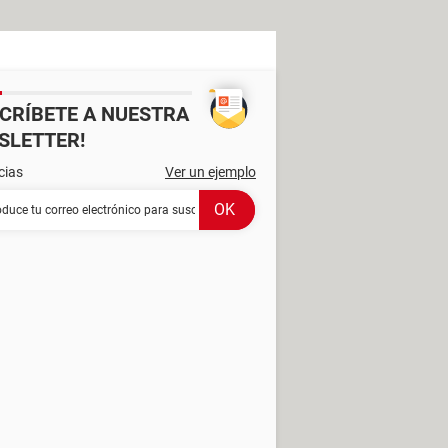
SCRÍBETE A NUESTRA
SLETTER!
cias
Ver un ejemplo