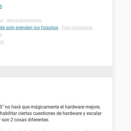
45
as - Almacenamiento
nde solo prenden los foquitos
-
Foro Hardware
s
rs
BIOS" no hará que mágicamente el hardware mejore,
habilitar ciertas cuestiones de hardware y escalar
ir son 2 cosas diferentes.