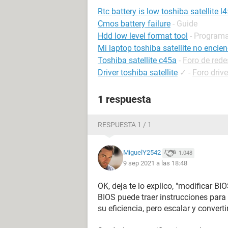
Rtc battery is low toshiba satellite l
Cmos battery failure
- Guide
Hdd low level format tool
- Program
Mi laptop toshiba satellite no encie
Toshiba satellite c45a
-
Foro de rede
Driver toshiba satellite
✓
-
Foro drive
1 respuesta
RESPUESTA 1 / 1
MiguelY2542
1.048
9 sep 2021 a las 18:48
OK, deja te lo explico, "modificar 
BIOS puede traer instrucciones para 
su eficiencia, pero escalar y convert