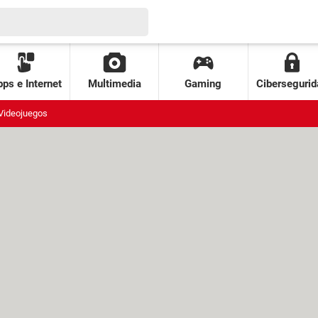
ps e Internet
Multimedia
Gaming
Cibersegurid
Videojuegos