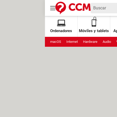
Ordenadores
Móviles y tablets
Ap
macOS
Internet
Hardware
Audio