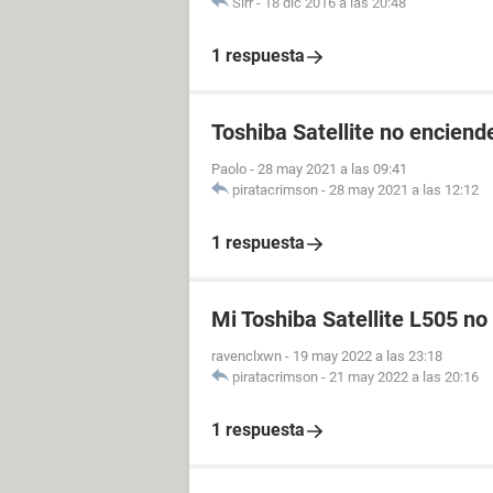
Sirr
-
18 dic 2016 a las 20:48
1 respuesta
Toshiba Satellite no enciende
Paolo
-
28 may 2021 a las 09:41
piratacrimson
-
28 may 2021 a las 12:12
1 respuesta
Mi Toshiba Satellite L505 no
ravenclxwn
-
19 may 2022 a las 23:18
piratacrimson
-
21 may 2022 a las 20:16
1 respuesta