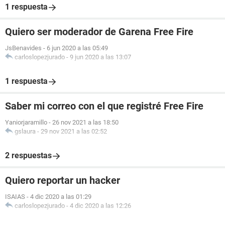
1 respuesta
Quiero ser moderador de Garena Free Fire
JsBenavides
-
6 jun 2020 a las 05:49
carloslopezjurado
-
9 jun 2020 a las 13:07
1 respuesta
Saber mi correo con el que registré Free Fire
Yaniorjaramillo
-
26 nov 2021 a las 18:50
gslaura
-
29 nov 2021 a las 02:52
2 respuestas
Quiero reportar un hacker
ISAIAS
-
4 dic 2020 a las 01:29
carloslopezjurado
-
4 dic 2020 a las 12:26