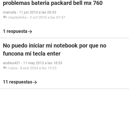
problemas bateria packard bell mx 760
marcela
-
11 jun 2010 a las 06:53
masterkike
-
3 oct 2010 a las 07:47
1 respuesta
No puedo iniciar mi notebook por que no
funcona mi tecla enter
andres431
-
11 may 2013 a las 18:53
Ivana
-
8 ene 2024 a las 13:23
11 respuestas