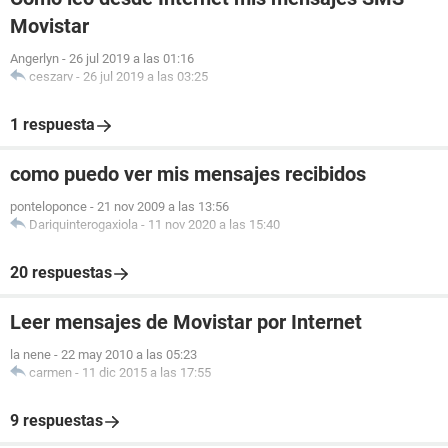
Movistar
Angerlyn
-
26 jul 2019 a las 01:16
ceszarv
-
26 jul 2019 a las 03:25
1 respuesta
como puedo ver mis mensajes recibidos
ponteloponce
-
21 nov 2009 a las 13:56
Dariquinterogaxiola
-
11 nov 2020 a las 15:40
20 respuestas
Leer mensajes de Movistar por Internet
la nene
-
22 may 2010 a las 05:23
carmen
-
11 dic 2015 a las 17:55
9 respuestas