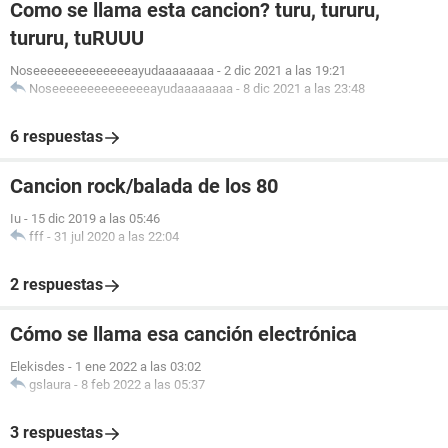
Como se llama esta cancion? turu, tururu,
tururu, tuRUUU
Noseeeeeeeeeeeeeeayudaaaaaaaa
-
2 dic 2021 a las 19:21
Noseeeeeeeeeeeeeeayudaaaaaaaa
-
8 dic 2021 a las 23:48
6 respuestas
Cancion rock/balada de los 80
Iu
-
15 dic 2019 a las 05:46
fff
-
31 jul 2020 a las 22:04
2 respuestas
Cómo se llama esa canción electrónica
Elekisdes
-
1 ene 2022 a las 03:02
gslaura
-
8 feb 2022 a las 05:37
3 respuestas