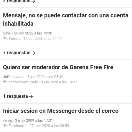
2 respuestas
Mensaje, no se puede contactar con una cuenta
inhabilitada
Sil36
-
29 dic 2022 a las 19:30
Serena
-
15 oct 2023 a las 04:40
7 respuestas
Quiero ser moderador de Garena Free Fire
JsBenavides
-
6 jun 2020 a las 05:49
carloslopezjurado
-
9 jun 2020 a las 13:07
1 respuesta
Iniciar sesion en Messenger desde el correo
verog
-
3 may 2009 a las 17:31
Ferchoarte
-
27 mar 2020 a las 00:54