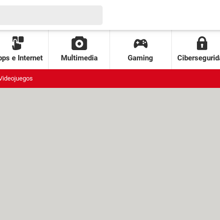
ps e Internet
Multimedia
Gaming
Cibersegurid
Videojuegos