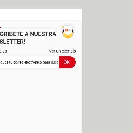
SCRÍBETE A NUESTRA
SLETTER!
cias
Ver un ejemplo