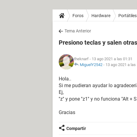
Foros
Hardware
Portátiles
Tema Anterior
Presiono teclas y salen otras
theknarf
- 13 ago 2021 a las 01:31
MiguelY2542
-
13 ago 2021 a las
Hola..
Si me pudieran ayudar lo agradecerí
Ej,
''z'' y pone ''z1'' y no funciona ''Alt + Sh
Gracias
Compartir