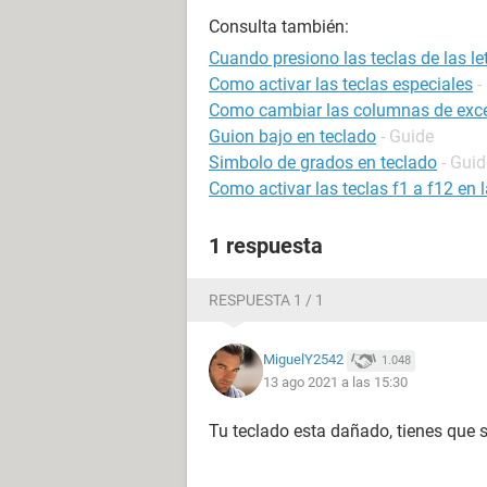
Consulta también:
Cuando presiono las teclas de las letr
Como activar las teclas especiales
-
Como cambiar las columnas de exce
Guion bajo en teclado
- Guide
Simbolo de grados en teclado
- Guid
Como activar las teclas f1 a f12 en 
1 respuesta
RESPUESTA 1 / 1
MiguelY2542
1.048
13 ago 2021 a las 15:30
Tu teclado esta dañado, tienes que s