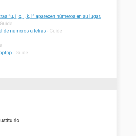
as “u, i, o, j, k, l” aparecen números en su lugar.
 Guide
l de numeros a letras
- Guide
e
laptop
- Guide
ustituirlo