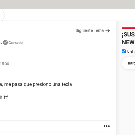
Siguiente Tema
¡SU
.
NEW
Cerrado
Noti
 15:30
a, me pasa que presiono una tecla
ift''