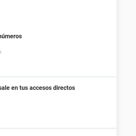
 números
6
ale en tus accesos directos