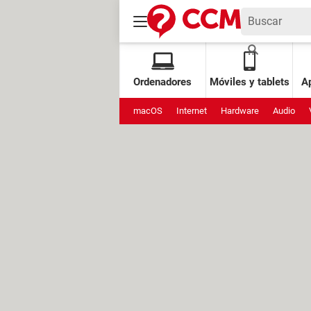
Ordenadores
Móviles y tablets
Ap
macOS
Internet
Hardware
Audio