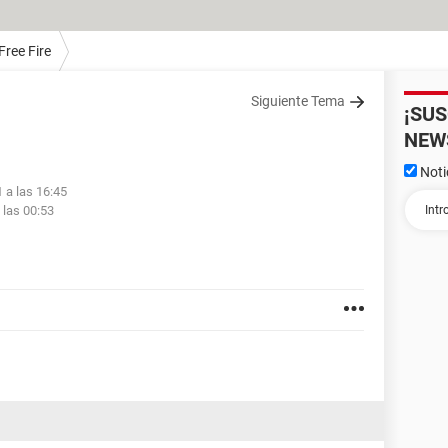
Free Fire
Siguiente Tema
¡SU
NEW
Noti
 a las 16:45
 las 00:53