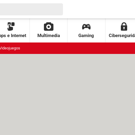
ps e Internet
Multimedia
Gaming
Cibersegurid
Videojuegos