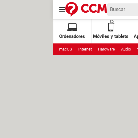
Ordenadores
Móviles y tablets
Ap
macOS
Internet
Hardware
Audio