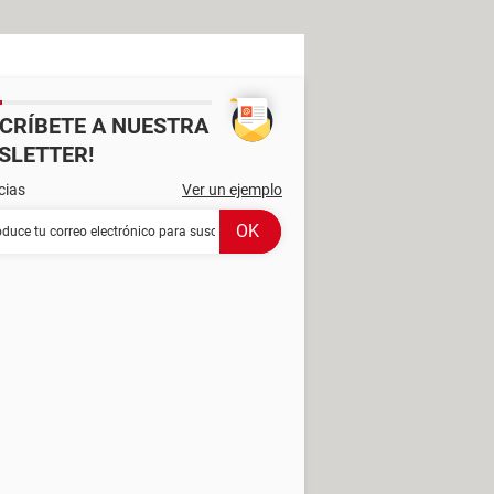
SCRÍBETE A NUESTRA
SLETTER!
cias
Ver un ejemplo