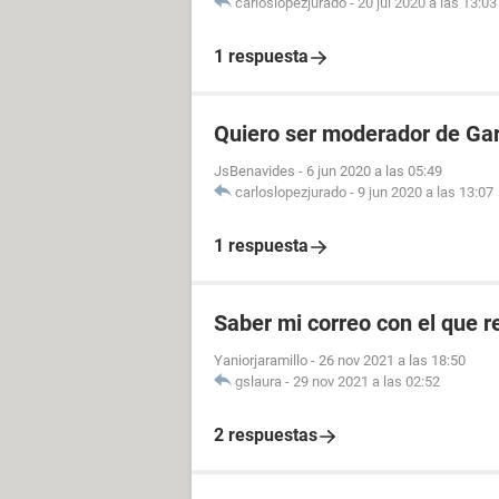
carloslopezjurado
-
20 jul 2020 a las 13:03
1 respuesta
Quiero ser moderador de Gar
JsBenavides
-
6 jun 2020 a las 05:49
carloslopezjurado
-
9 jun 2020 a las 13:07
1 respuesta
Saber mi correo con el que re
Yaniorjaramillo
-
26 nov 2021 a las 18:50
gslaura
-
29 nov 2021 a las 02:52
2 respuestas