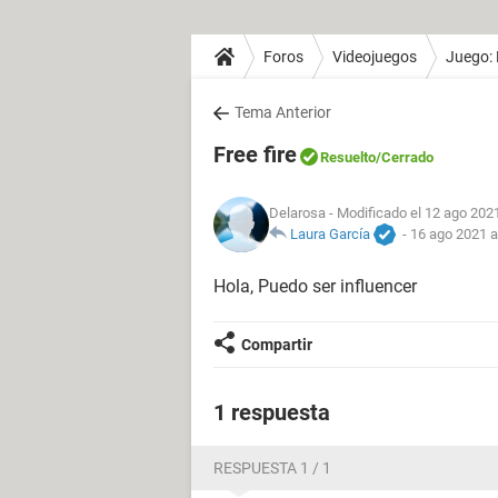
Foros
Videojuegos
Juego: 
Tema Anterior
Free fire
Resuelto
/Cerrado
Delarosa
- Modificado el 12 ago 2021
Laura García
-
16 ago 2021 a
Hola, Puedo ser influencer
Compartir
1 respuesta
RESPUESTA 1 / 1