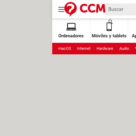
Ordenadores
Móviles y tablets
Ap
macOS
Internet
Hardware
Audio