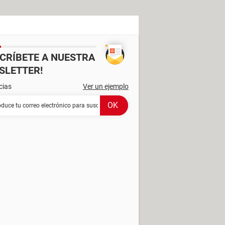
SCRÍBETE A NUESTRA
SLETTER!
cias
Ver un ejemplo