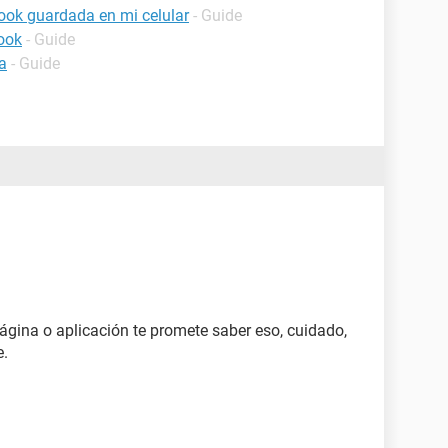
ook guardada en mi celular
- Guide
ook
- Guide
a
- Guide
ágina o aplicación te promete saber eso, cuidado,
e.