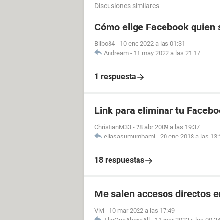
Discusiones similares
Cómo elige Facebook quien s
Bilbo84
-
10 ene 2022 a las 01:31
Andream
-
11 may 2022 a las 21:17
1 respuesta
Link para eliminar tu Facebo
ChristianM33
-
28 abr 2009 a las 19:37
eliasasumumbami
-
20 ene 2018 a las 13:
18 respuestas
Me salen accesos directos e
Vivi
-
10 mar 2022 a las 17:49
TheOneAboveAll
-
11 mar 2022 a las 00:2