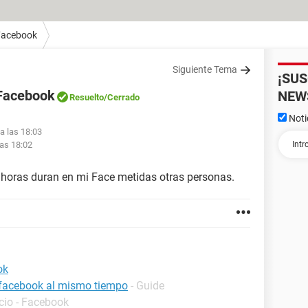
Facebook
Siguiente Tema
¡SU
 Facebook
NEW
Resuelto
/Cerrado
Noti
a las 18:03
las 18:02
horas duran en mi Face metidas otras personas.
ok
 facebook al mismo tiempo
- Guide
icio - Facebook