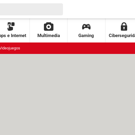
ps e Internet
Multimedia
Gaming
Cibersegurid
Videojuegos