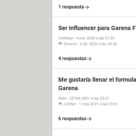
1 respuesta
Ser influencer para Garena F
Cristhian
-
4 nov 2020 a las 01:35
Erinson
-
9 dic 2020 a las 00:28
4 respuestas
Me gustaría llenar el formula
Garena
Rafa
-
28 feb 2021 a las 22:21
Limber
-
1 may 2021 a las 23:51
6 respuestas