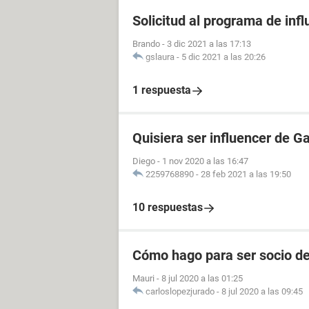
Solicitud al programa de infl
Brando
-
3 dic 2021 a las 17:13
gslaura
-
5 dic 2021 a las 20:26
1 respuesta
Quisiera ser influencer de 
Diego
-
1 nov 2020 a las 16:47
2259768890
-
28 feb 2021 a las 19:50
10 respuestas
Cómo hago para ser socio de
Mauri
-
8 jul 2020 a las 01:25
carloslopezjurado
-
8 jul 2020 a las 09:45