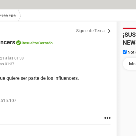
Free Fire
Siguiente Tema
¡SU
encers
NEW
Resuelto
/Cerrado
Noti
21 a las 01:38
las 01:37
 quiere ser parte de los influencers.
4515.107