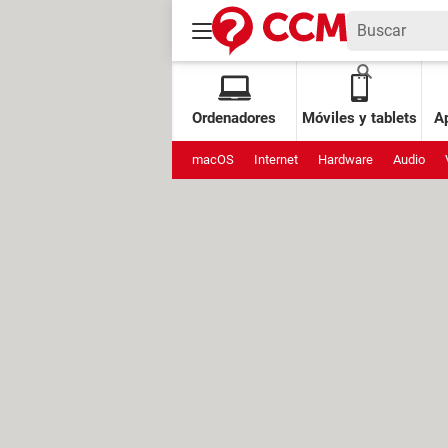
Ordenadores
Móviles y tablets
Ap
macOS
Internet
Hardware
Audio