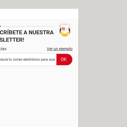
SCRÍBETE A NUESTRA
SLETTER!
cias
Ver un ejemplo