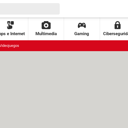
ps e Internet
Multimedia
Gaming
Cibersegurid
Videojuegos