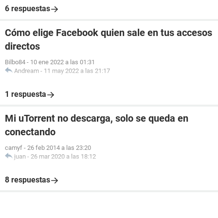
6 respuestas
Cómo elige Facebook quien sale en tus accesos
directos
Bilbo84
-
10 ene 2022 a las 01:31
Andream
-
11 may 2022 a las 21:17
1 respuesta
Mi uTorrent no descarga, solo se queda en
conectando
camyf
-
26 feb 2014 a las 23:20
juan
-
26 mar 2020 a las 18:12
8 respuestas