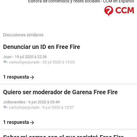
Editora de contenidos y redes sociales - CCM en Español
Discusiones similares
Denunciar un ID en Free Fire
Juan
-
19 jul 2020 à 22:36
carloslopezjurado
-
20 jul 2020 à 13:03
1 respuesta
Quiero ser moderador de Garena Free Fire
JsBenavides
-
6 jun 2020 à 05:49
carloslopezjurado
-
9 jun 2020 à 13:07
1 respuesta