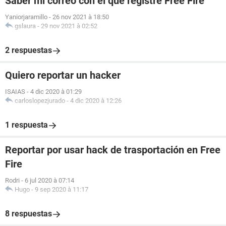
Saber mi correo con el que registré Free Fire
Yaniorjaramillo
-
26 nov 2021 à 18:50
gslaura
-
29 nov 2021 à 02:52
2 respuestas
Quiero reportar un hacker
ISAIAS
-
4 dic 2020 à 01:29
carloslopezjurado
-
4 dic 2020 à 12:26
1 respuesta
Reportar por usar hack de trasportación en Free
Fire
Rodri
-
6 jul 2020 à 07:14
Hugo
-
9 sep 2020 à 11:17
8 respuestas