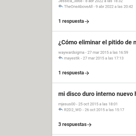
Jessica_3868
-
8 abr 2022 a las 18:32
TheOneAboveAll
-
9 abr 2022 a las 20:42
1 respuesta
¿Cómo eliminar el pitido de 
waywardsigma
-
27 mar 2015 a las 16:59
mayestik
-
27 mar 2015 a las 17:13
1 respuesta
mi disco duro interno nuevo 
mjesus00
-
25 oct 2015 a las 18:01
R2D2_WD
-
26 oct 2015 a las 15:17
3 respuestas