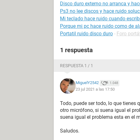
Disco duro externo no arranca y hac
Ps3 no lee discos y hace ruido soluc
Mi teclado hace ruido cuando escri
Porque mi pc hace ruido como de a
Portatil ruido disco duro
-
Foro portát
1 respuesta
RESPUESTA 1 / 1
MiguelY2542
1.048
23 jul 2021 a las 17:50
Todo, puede ser todo, lo que tienes 
otro micrófono, si suena igual el pro
suena igual el problema esta en el mi
Saludos.