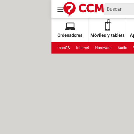
Ordenadores
Móviles y tablets
Ap
macOS
Internet
Hardware
Audio