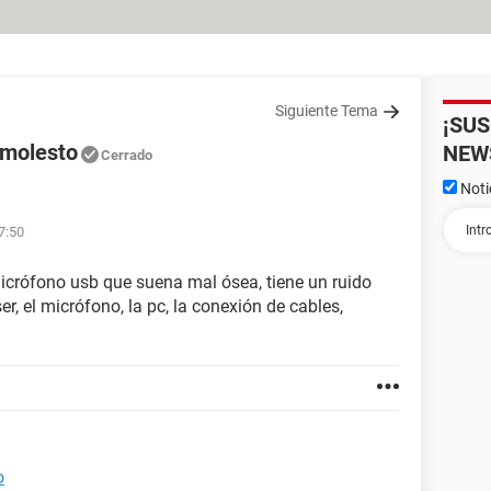
Siguiente Tema
¡SU
 molesto
NEW
Cerrado
Noti
17:50
icrófono usb que suena mal ósea, tiene un ruido
r, el micrófono, la pc, la conexión de cables,
o