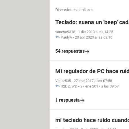
Discusiones similares
Teclado: suena un 'beep' cad
vanesa9318
-
1 dic 2013 a las 14:25
PaulyA
-
20 abr 2020 a las 02:10
54 respuestas
Mi regulador de PC hace ruid
Victor505
-
27 ene 2017 a las 07:58
R2D2_WD
-
27 ene 2017 a las 09:57
1 respuesta
mi teclado hace ruido cuando