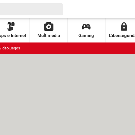
ps e Internet
Multimedia
Gaming
Cibersegurid
Videojuegos