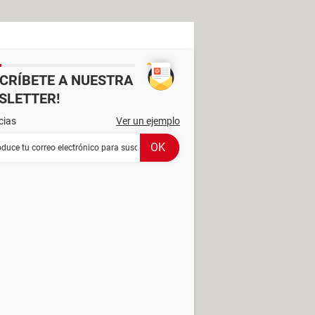
SCRÍBETE A NUESTRA
SLETTER!
cias
Ver un ejemplo