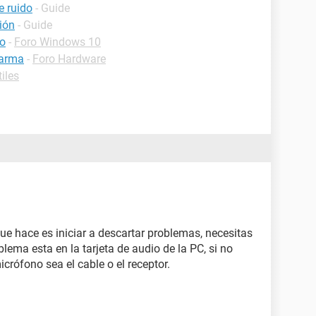
e ruido
- Guide
ión
- Guide
bo
-
Foro Windows 10
larma
-
Foro Hardware
iles
que hace es iniciar a descartar problemas, necesitas
blema esta en la tarjeta de audio de la PC, si no
crófono sea el cable o el receptor.