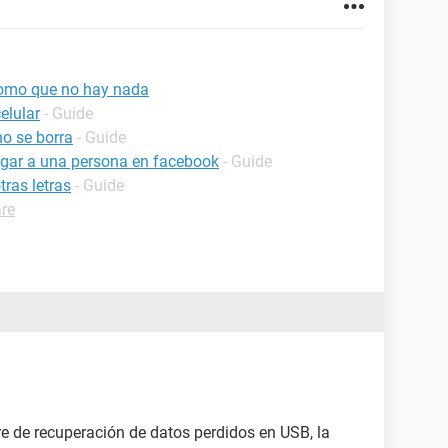
 como que no hay nada
elular
- Guide
o se borra
- Guide
egar a una persona en facebook
- Guide
tras letras
- Guide
re
e de recuperación de datos perdidos en USB, la