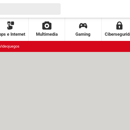
ps e Internet
Multimedia
Gaming
Cibersegurid
Videojuegos