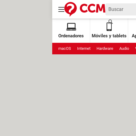
Ordenadores
Móviles y tablets
Ap
macOS
Internet
Hardware
Audio