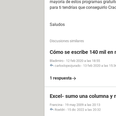
mayoría de estos programas gratuito
para ti tendrías que conseguirlo Cr
Saludos
Discusiones similares
Cómo se escribe 140 mil en
Bladimiro
-
12 feb 2020 a las 18:55
carloslopezjurado
-
13 feb 2020 a las 15:3
1 respuesta
Excel- sumo una columna y 
Francina
-
19 may 2009 a las 20:13
Roeldri
-
15 dic 2022 a las 20:32