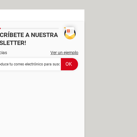
SCRÍBETE A NUESTRA
SLETTER!
cias
Ver un ejemplo