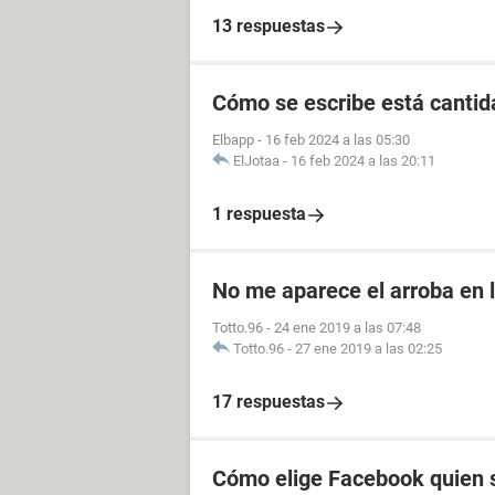
13 respuestas
Cómo se escribe está cantid
Elbapp
-
16 feb 2024 a las 05:30
ElJotaa
-
16 feb 2024 a las 20:11
1 respuesta
No me aparece el arroba en 
Totto.96
-
24 ene 2019 a las 07:48
Totto.96
-
27 ene 2019 a las 02:25
17 respuestas
Cómo elige Facebook quien s