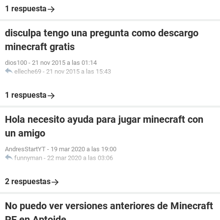
1 respuesta
disculpa tengo una pregunta como descargo
minecraft gratis
dios100
-
21 nov 2015 a las 01:14
elleche69
-
21 nov 2015 a las 15:43
1 respuesta
Hola necesito ayuda para jugar minecraft con
un amigo
AndresStartYT
-
19 mar 2020 a las 19:00
funnyman
-
22 mar 2020 a las 03:06
2 respuestas
No puedo ver versiones anteriores de Minecraft
PE en Aptoide