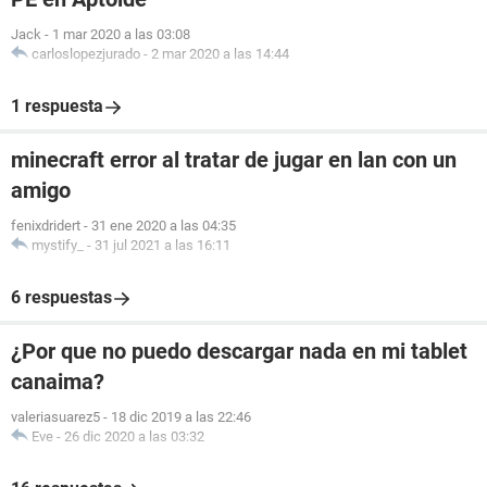
Jack
-
1 mar 2020 a las 03:08
carloslopezjurado
-
2 mar 2020 a las 14:44
1 respuesta
minecraft error al tratar de jugar en lan con un
amigo
fenixdridert
-
31 ene 2020 a las 04:35
mystify_
-
31 jul 2021 a las 16:11
6 respuestas
¿Por que no puedo descargar nada en mi tablet
canaima?
valeriasuarez5
-
18 dic 2019 a las 22:46
Eve
-
26 dic 2020 a las 03:32