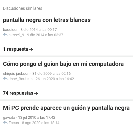
Discusiones similares
pantalla negra con letras blancas
baudicer
-
8 dic 2014 a las 00:17
skree9_9
-
9 dic 2014 a las 03:37
1 respuesta
Cómo pongo el guion bajo en mi computadora
chiquis jackson
-
31 dic 2009 a las 02:16
José_Bautista
-
26 jun 2020 a las 16:42
74 respuestas
Mi PC prende aparece un guión y pantalla negra
gaviota
-
13 jul 2010 a las 17:42
Focus
-
8 ago 2020 a las 18:14