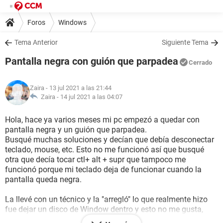
Foros
Windows
Tema Anterior
Siguiente Tema
Pantalla negra con guión que parpadea
Cerrado
Zaira
- 13 jul 2021 a las 21:44
Zaira -
14 jul 2021 a las 04:07
Hola, hace ya varios meses mi pc empezó a quedar con
pantalla negra y un guión que parpadea.
Busqué muchas soluciones y decían que debía desconectar
teclado, mouse, etc. Esto no me funcionó así que busqué
otra que decía tocar ctl+ alt + supr que tampoco me
funcionó porque mi teclado deja de funcionar cuando la
pantalla queda negra.
La llevé con un técnico y la "arregló" lo que realmente hizo
fue dejar un disco de Window dentro y esto no me gusta,
porque no arranca si le quito el disco.