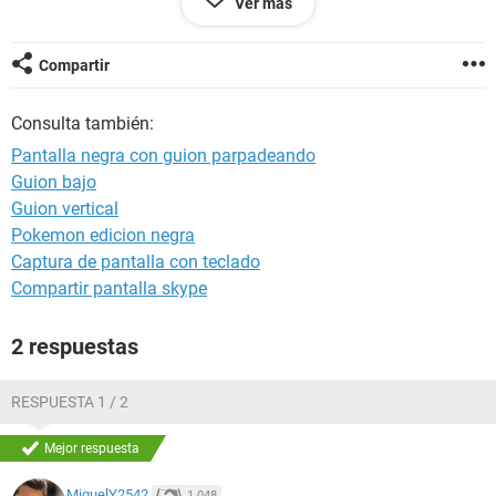
Ver más
Si alguien pudiera ayudarme... por favor, hace tiempo
funcionaba perfecto pero tuvieron que formatearla y todo
Compartir
quedó mal... Probé con otros discos, intentar instalar
windows desde una USB y nada, solo funciona con el disco
Consulta también:
de windows
Pantalla negra con guion parpadeando
Guion bajo
Guion vertical
Pokemon edicion negra
Captura de pantalla con teclado
Compartir pantalla skype
2 respuestas
RESPUESTA 1 / 2
Mejor respuesta
MiguelY2542
1.048