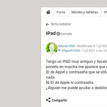
Foros
Móviles y tabletas
i
Tema Anterior
IPad
Cerrado
Antonio1854
- Modificado el 7 jul 20
MiguelY2542
-
7 jul 2021 a las 23
Tengo un iPAD muy antiguo y llevab
ponerlo en marcha me aparece que e
ID de Appel y contraseña que se uti
nada.
Ni ID de Apple ni contraseña.
¿Alguien me puede ayudar a desbloq
Compartir