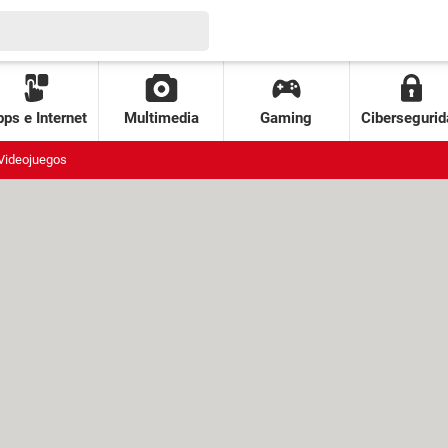
ps e Internet
Multimedia
Gaming
Cibersegurid
Videojuegos