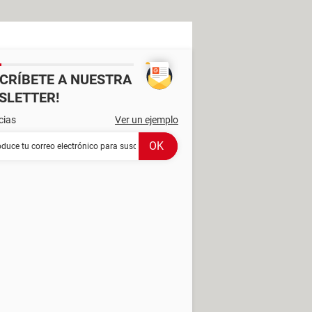
SCRÍBETE A NUESTRA
SLETTER!
cias
Ver un ejemplo