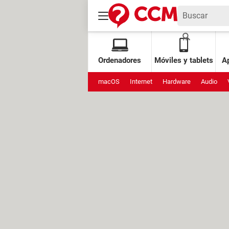
Ordenadores
Móviles y tablets
Ap
macOS
Internet
Hardware
Audio