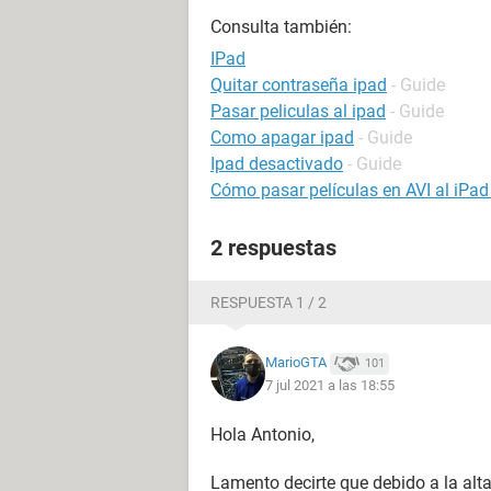
Consulta también:
IPad
Quitar contraseña ipad
- Guide
Pasar peliculas al ipad
- Guide
Como apagar ipad
- Guide
Ipad desactivado
- Guide
Cómo pasar películas en AVI al iPad
2 respuestas
RESPUESTA 1 / 2
MarioGTA
101
7 jul 2021 a las 18:55
Hola Antonio,
Lamento decirte que debido a la alt