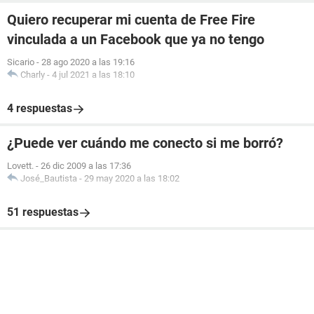
Quiero recuperar mi cuenta de Free Fire
vinculada a un Facebook que ya no tengo
Sicario
-
28 ago 2020 a las 19:16
Charly
-
4 jul 2021 a las 18:10
4 respuestas
¿Puede ver cuándo me conecto si me borró?
Lovett.
-
26 dic 2009 a las 17:36
José_Bautista
-
29 may 2020 a las 18:02
51 respuestas