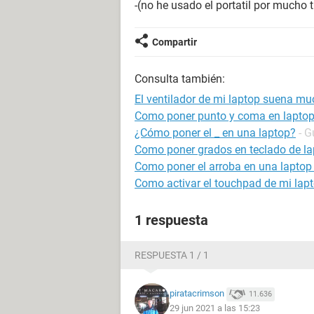
-(no he usado el portatil por mucho 
Compartir
Consulta también:
El ventilador de mi laptop suena m
Como poner punto y coma en lapto
¿Cómo poner el _ en una laptop?
- G
Como poner grados en teclado de la
Como poner el arroba en una laptop 
Como activar el touchpad de mi lapt
1 respuesta
RESPUESTA 1 / 1
piratacrimson
11.636
29 jun 2021 a las 15:23