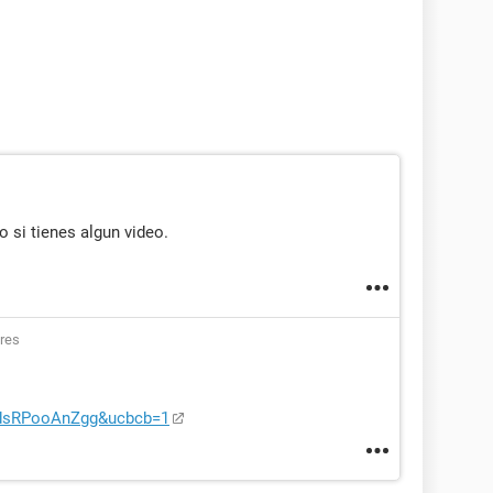
 si tienes algun video.
res
=dsRPooAnZgg&ucbcb=1