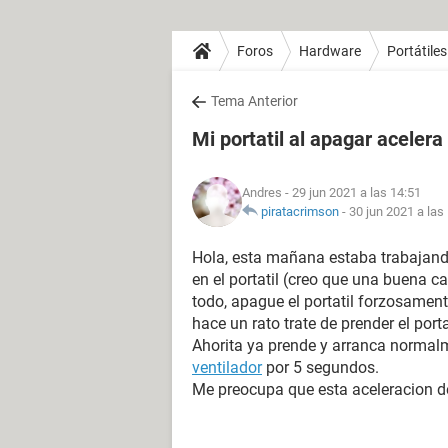
Foros
Hardware
Portátiles
Tema Anterior
Mi portatil al apagar acelera 
Andres
- 29 jun 2021 a las 14:51
piratacrimson
-
30 jun 2021 a las
Hola, esta mañana estaba trabajand
en el portatil (creo que una buena
todo, apague el portatil forzosament
hace un rato trate de prender el porta
Ahorita ya prende y arranca normalm
ventilador
por 5 segundos.
Me preocupa que esta aceleracion d