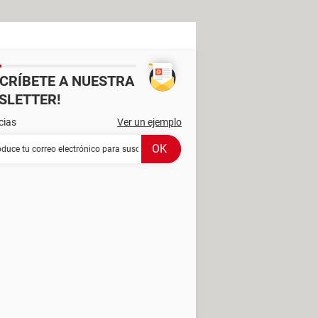
SCRÍBETE A NUESTRA
SLETTER!
cias
Ver un ejemplo