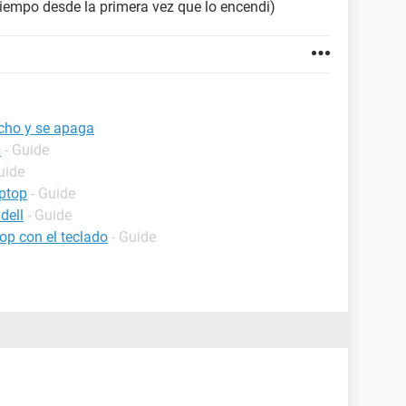
tiempo desde la primera vez que lo encendi)
ucho y se apaga
p
- Guide
uide
ptop
- Guide
dell
- Guide
op con el teclado
- Guide