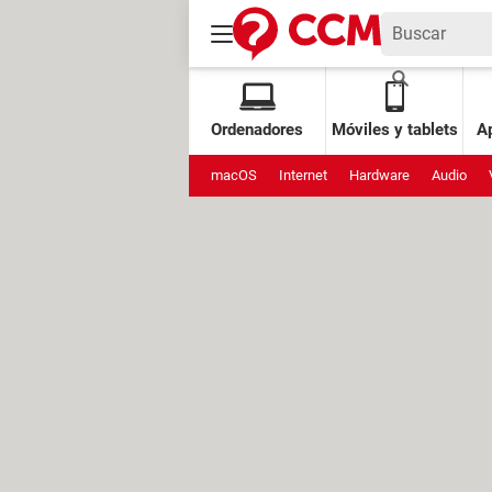
Ordenadores
Móviles y tablets
Ap
macOS
Internet
Hardware
Audio