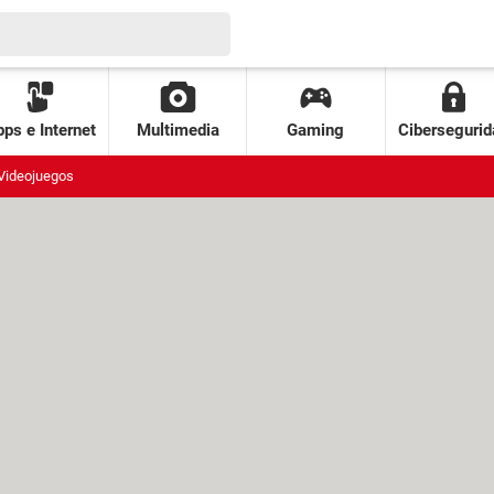
ps e Internet
Multimedia
Gaming
Cibersegurid
Videojuegos