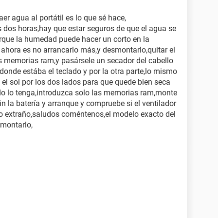
r agua al portátil es lo que sé hace,
s dos horas,hay que estar seguros de que el agua se
rque la humedad puede hacer un corto en la
 ahora es no arrancarlo más,y desmontarlo,quitar el
las memorias ram,y pasársele un secador del cabello
 donde estába el teclado y por la otra parte,lo mismo
e el sol por los dos lados para que quede bien seca
do lo tenga,introduzca solo las memorias ram,monte
in la batería y arranque y compruebe si el ventilador
do extraño,saludos coméntenos,el modelo exacto del
smontarlo,