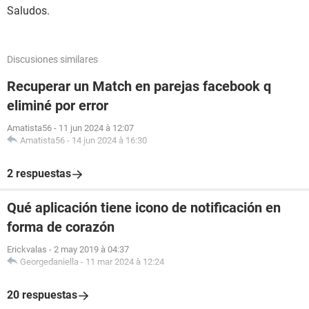
Saludos.
Discusiones similares
Recuperar un Match en parejas facebook q
eliminé por error
Amatista56
-
11 jun 2024 à 12:07
Amatista56
-
14 jun 2024 à 16:30
2 respuestas
Qué aplicación tiene icono de notificación en
forma de corazón
Erickvalas
-
2 may 2019 à 04:37
Georgedaniella
-
11 mar 2024 à 12:24
20 respuestas