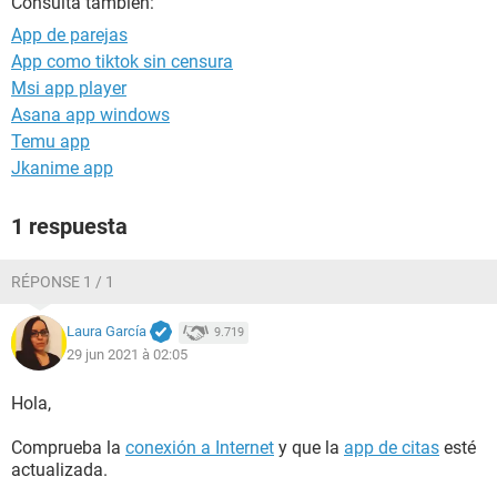
Consulta también:
App de parejas
App como tiktok sin censura
Msi app player
Asana app windows
Temu app
Jkanime app
1 respuesta
RÉPONSE 1 / 1
Laura García
9.719
29 jun 2021 à 02:05
Hola,
Comprueba la
conexión a Internet
y que la
app de citas
esté
actualizada.