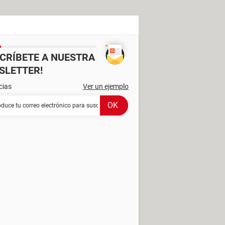
SCRÍBETE A NUESTRA
SLETTER!
cias
Ver un ejemplo