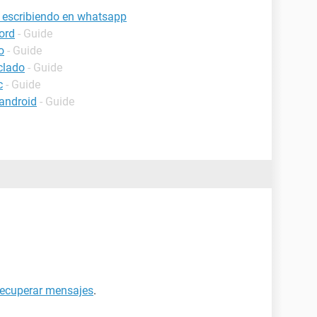
 escribiendo en whatsapp
ord
- Guide
o
- Guide
clado
- Guide
c
- Guide
android
- Guide
ecuperar mensajes
.