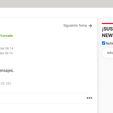
Siguiente Tema
¡SU
NEW
/Cerrado
Noti
 las 06:14
las 06:14
ensajes.
472.101