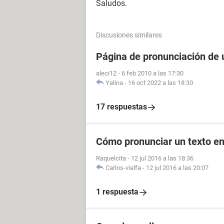
Saludos.
Discusiones similares
Página de pronunciación de u
aleci12
-
6 feb 2010 a las 17:30
Yalina
-
16 oct 2022 a las 18:30
17 respuestas
Cómo pronunciar un texto en
Raquelcita
-
12 jul 2016 a las 18:36
Carlos-vialfa
-
12 jul 2016 a las 20:07
1 respuesta