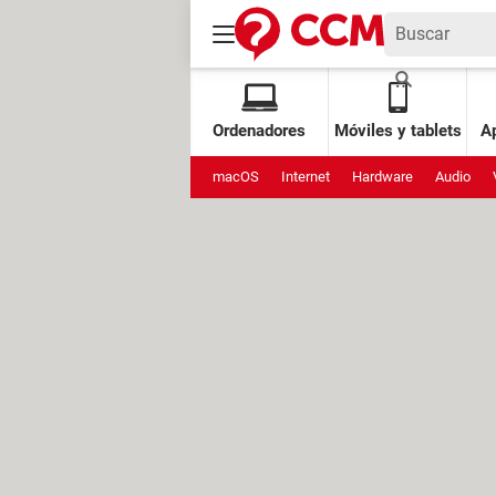
Ordenadores
Móviles y tablets
Ap
macOS
Internet
Hardware
Audio