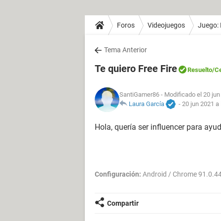
Foros
Videojuegos
Juego: 
Tema Anterior
Te quiero Free Fire
Resuelto
/C
SantiGamer86
- Modificado el 20 jun
Laura García
-
20 jun 2021 a 
Hola, quería ser influencer para ayu
Configuración:
Android / Chrome 91.0.4
Compartir