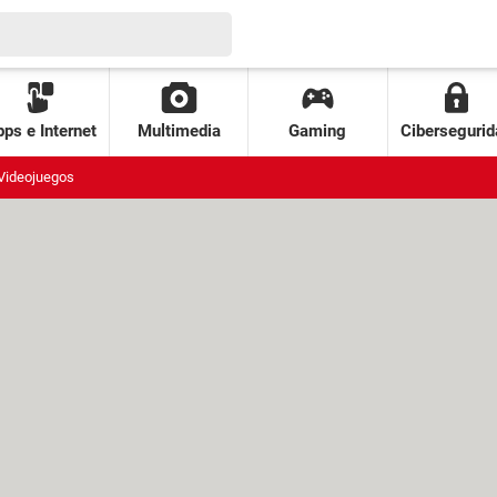
ps e Internet
Multimedia
Gaming
Cibersegurid
Videojuegos