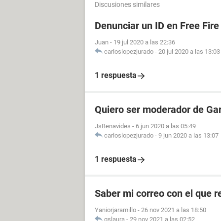
Discusiones similares
Denunciar un ID en Free Fire
Juan
-
19 jul 2020 a las 22:36
carloslopezjurado
-
20 jul 2020 a las 13:03
1 respuesta
Quiero ser moderador de Gar
JsBenavides
-
6 jun 2020 a las 05:49
carloslopezjurado
-
9 jun 2020 a las 13:07
1 respuesta
Saber mi correo con el que re
Yaniorjaramillo
-
26 nov 2021 a las 18:50
gslaura
-
29 nov 2021 a las 02:52