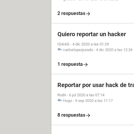
2 respuestas
Quiero reportar un hacker
ISAIAS
-
4 dic 2020 a las 01:29
carloslopezjurado
-
4 dic 2020 a las 12:26
1 respuesta
Reportar por usar hack de tr
Rodri
-
6 jul 2020 a las 07:14
Hugo
-
9 sep 2020 a las 11:17
8 respuestas