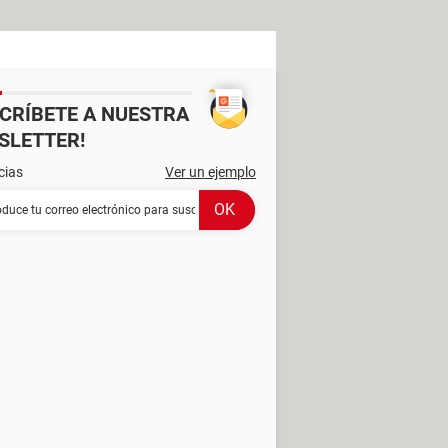
SCRÍBETE A NUESTRA
SLETTER!
cias
Ver un ejemplo