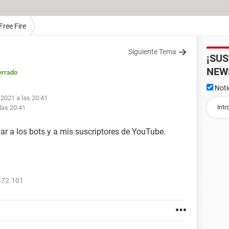
Free Fire
Siguiente Tema
¡SU
NEW
errado
Noti
 2021 a las 20:41
las 20:41
dar a los bots y a mis suscriptores de YouTube.
472.101