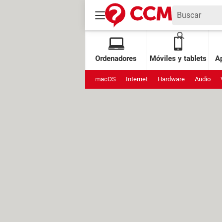
Ordenadores
Móviles y tablets
Ap
macOS
Internet
Hardware
Audio