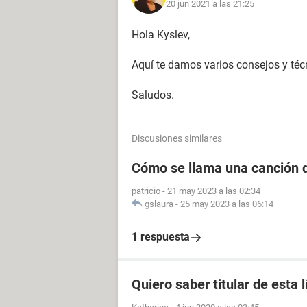
20 jun 2021 a las 21:25
Hola Kyslev,
Aquí te damos varios consejos y té
Saludos.
Discusiones similares
Cómo se llama una canción d
patricio
-
21 may 2023 a las 02:34
gslaura
-
25 may 2023 a las 06:14
1 respuesta
Quiero saber titular de esta 