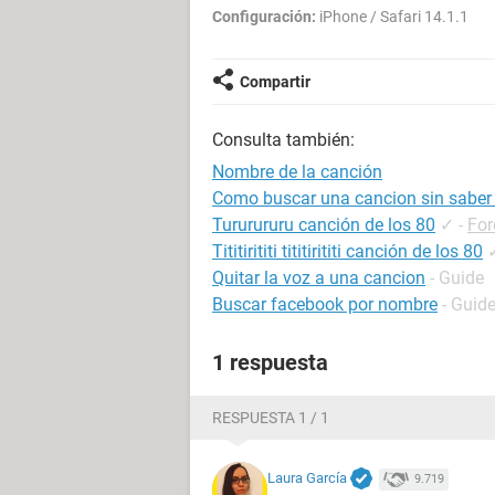
Configuración:
iPhone / Safari 14.1.1
Compartir
Consulta también:
Nombre de la canción
Como buscar una cancion sin saber
Tururururu canción de los 80
✓
-
For
Tititirititi tititirititi canción de los 80
Quitar la voz a una cancion
- Guide
Buscar facebook por nombre
- Guid
1 respuesta
RESPUESTA 1 / 1
Laura García
9.719