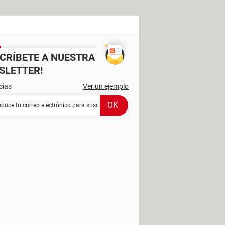
SCRÍBETE A NUESTRA
SLETTER!
cias
Ver un ejemplo