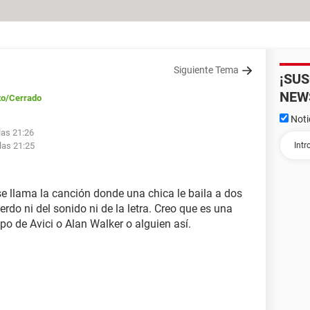
Siguiente Tema
¡SU
NEW
to
/Cerrado
Noti
las 21:26
las 21:25
 llama la canción donde una chica le baila a dos
do ni del sonido ni de la letra. Creo que es una
o de Avici o Alan Walker o alguien así.