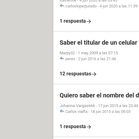
Katherine
-
4 jun 2020 a las 03:45
carloslopezjurado
-
4 jun 2020 a las 11:39
1 respuesta
Saber el titular de un celular
Marpy32
-
1 may 2009 a las 07:15
perez
-
2 jun 2016 a las 21:46
12 respuestas
Quiero saber el nombre del d
Johanna-Vargas666
-
17 jun 2015 a las 23:44
Carlos-vialfa
-
18 jun 2015 a las 06:03
1 respuesta