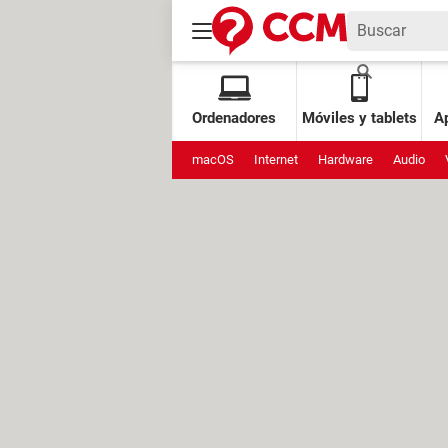
Ordenadores
Móviles y tablets
Ap
macOS
Internet
Hardware
Audio