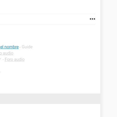
 el nombre
- Guide
o audio
✓
-
Foro audio
e