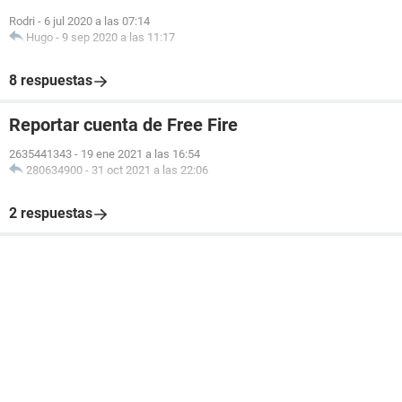
Rodri
-
6 jul 2020 a las 07:14
Hugo
-
9 sep 2020 a las 11:17
8 respuestas
Reportar cuenta de Free Fire
2635441343
-
19 ene 2021 a las 16:54
280634900
-
31 oct 2021 a las 22:06
2 respuestas