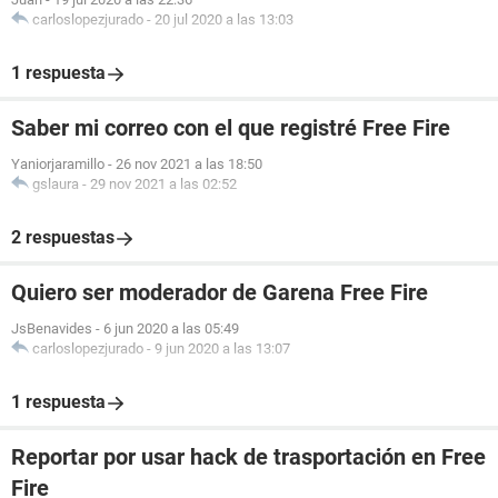
carloslopezjurado
-
20 jul 2020 a las 13:03
1 respuesta
Saber mi correo con el que registré Free Fire
Yaniorjaramillo
-
26 nov 2021 a las 18:50
gslaura
-
29 nov 2021 a las 02:52
2 respuestas
Quiero ser moderador de Garena Free Fire
JsBenavides
-
6 jun 2020 a las 05:49
carloslopezjurado
-
9 jun 2020 a las 13:07
1 respuesta
Reportar por usar hack de trasportación en Free
Fire