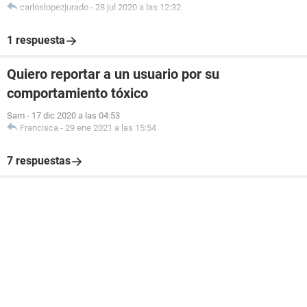
carloslopezjurado
-
28 jul 2020 a las 12:32
1 respuesta
Quiero reportar a un usuario por su
comportamiento tóxico
Sam
-
17 dic 2020 a las 04:53
Francisca
-
29 ene 2021 a las 15:54
7 respuestas