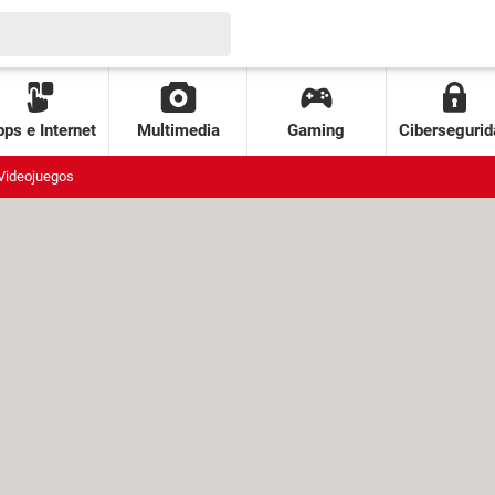
ps e Internet
Multimedia
Gaming
Cibersegurid
Videojuegos