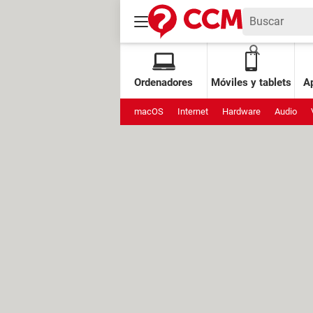
Ordenadores
Móviles y tablets
Ap
macOS
Internet
Hardware
Audio