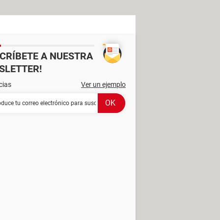
SCRÍBETE A NUESTRA
SLETTER!
cias
Ver un ejemplo