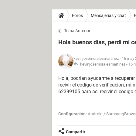
Foros
Mensajerías y chat
Tema Anterior
Hola buenos dias, perdi mi c
kevinjosemoralesmartinez
- 16 may 
kevinjosemoralesmartinez -
16 m
Hola, podrian ayudarme a recuperar
recivir el codigo de verificacion, 
62399105 para asi recivir el codigo d
Configuración:
Android / SamsungBrows
Compartir