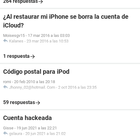
264 respuestas
¿Al restaurar mi iPhone se borra la cuenta de
iCloud?
Moisesgv15
-
17 mar 2016 a las 03:03
Kalanes
-
23 mar 2016 a las 10:53
1 respuesta
Código postal para iPod
romi
-
20 feb 2010 a las 20:18
Jhonny_02@hotmail. Com
-
2 oct 2016 a las 23:35
59 respuestas
Cuenta hackeada
Gisse
-
19 jun 2021 a las 22:21
gslaura
-
20 jun 2021 a las 21:02