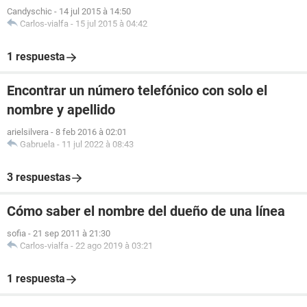
Candyschic
-
14 jul 2015 à 14:50
Carlos-vialfa
-
15 jul 2015 à 04:42
1 respuesta
Encontrar un número telefónico con solo el
nombre y apellido
arielsilvera
-
8 feb 2016 à 02:01
Gabruela
-
11 jul 2022 à 08:43
3 respuestas
Cómo saber el nombre del dueño de una línea
sofia
-
21 sep 2011 à 21:30
Carlos-vialfa
-
22 ago 2019 à 03:21
1 respuesta