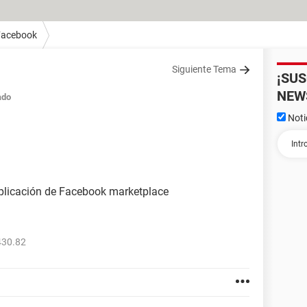
Facebook
Siguiente Tema
¡SU
NEW
ado
Noti
plicación de Facebook marketplace
430.82