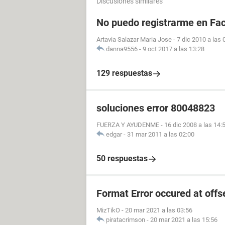
Discusiones similares
No puedo registrarme en Fa
Artavia Salazar Maria Jose
-
7 dic 2010 a las 
danna9556
-
9 oct 2017 a las 13:28
129 respuestas
soluciones error 80048823
FUERZA Y AYUDENME
-
16 dic 2008 a las 14:
edgar
-
31 mar 2011 a las 02:00
50 respuestas
Format Error occured at offs
MizTikO
-
20 mar 2021 a las 03:56
piratacrimson
-
20 mar 2021 a las 15:56