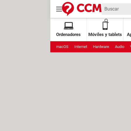
Ordenadores
Móviles y tablets
Ap
macOS
Internet
Hardware
Audio