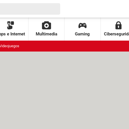
ps e Internet
Multimedia
Gaming
Cibersegurid
Videojuegos