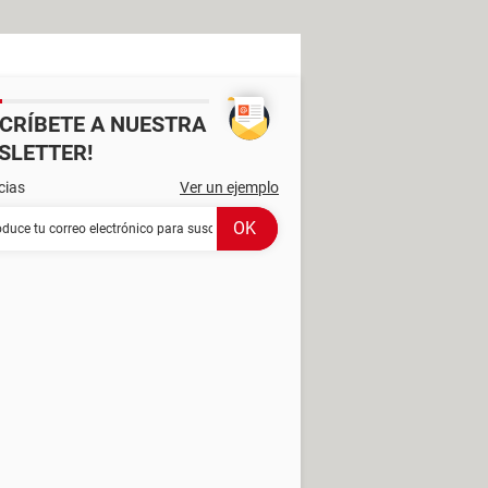
SCRÍBETE A NUESTRA
SLETTER!
cias
Ver un ejemplo