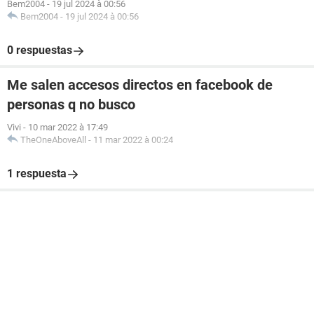
Bem2004
-
19 jul 2024 à 00:56
Bem2004
-
19 jul 2024 à 00:56
0 respuestas
Me salen accesos directos en facebook de
personas q no busco
Vivi
-
10 mar 2022 à 17:49
TheOneAboveAll
-
11 mar 2022 à 00:24
1 respuesta