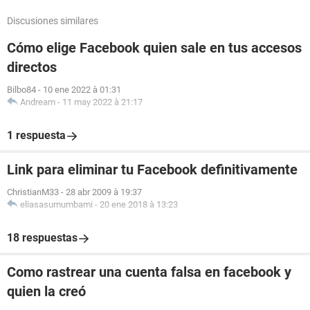
Discusiones similares
Cómo elige Facebook quien sale en tus accesos
directos
Bilbo84
-
10 ene 2022 à 01:31
Andream
-
11 may 2022 à 21:17
1 respuesta
Link para eliminar tu Facebook definitivamente
ChristianM33
-
28 abr 2009 à 19:37
eliasasumumbami
-
20 ene 2018 à 13:23
18 respuestas
Como rastrear una cuenta falsa en facebook y
quien la creó