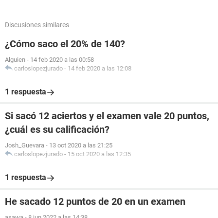
Discusiones similares
¿Cómo saco el 20% de 140?
Alguien
-
14 feb 2020 a las 00:58
carloslopezjurado
-
14 feb 2020 a las 12:08
1 respuesta
Si sacó 12 aciertos y el examen vale 20 puntos,
¿cuál es su calificación?
Josh_Guevara
-
13 oct 2020 a las 21:25
carloslopezjurado
-
15 oct 2020 a las 12:35
1 respuesta
He sacado 12 puntos de 20 en un examen
asawa
-
8 jun 2022 a las 14:38