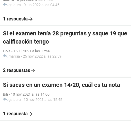
gslaura
-
9 jun 2022 a las 04:45
1 respuesta
Si el examen tenía 28 preguntas y saque 19 que
calificación tengo
Hola
-
16 jul 2021 a las 17:56
marcia
-
25 nov 2022 a las 22:59
2 respuestas
Si sacas en un examen 14/20, cuál es tu nota
Bili
-
10 nov 2021 a las 14:00
gslaura
-
10 nov 2021 a las 15:45
1 respuesta