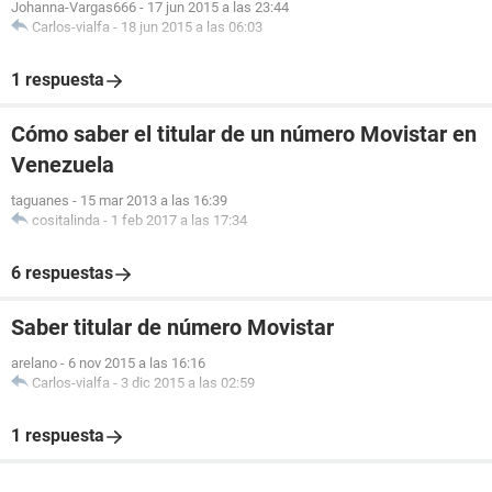
Johanna-Vargas666
-
17 jun 2015 a las 23:44
Carlos-vialfa
-
18 jun 2015 a las 06:03
1 respuesta
Cómo saber el titular de un número Movistar en
Venezuela
taguanes
-
15 mar 2013 a las 16:39
cositalinda
-
1 feb 2017 a las 17:34
6 respuestas
Saber titular de número Movistar
arelano
-
6 nov 2015 a las 16:16
Carlos-vialfa
-
3 dic 2015 a las 02:59
1 respuesta