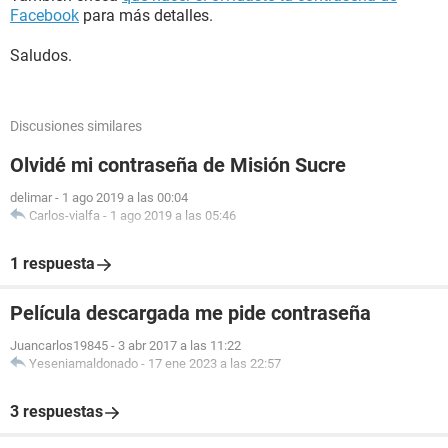
Facebook
para más detalles.
Saludos.
Discusiones similares
Olvidé mi contraseña de Misión Sucre
delimar
-
1 ago 2019 a las 00:04
Carlos-vialfa
-
1 ago 2019 a las 05:46
1 respuesta
Película descargada me pide contraseña
Juancarlos19845
-
3 abr 2017 a las 11:22
Yeseniamaldonado
-
17 ene 2023 a las 22:57
3 respuestas