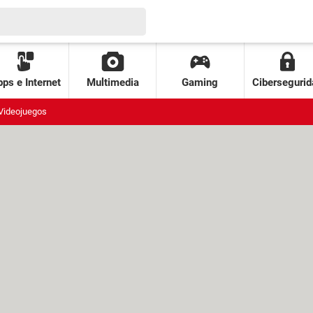
ps e Internet
Multimedia
Gaming
Cibersegurid
Videojuegos