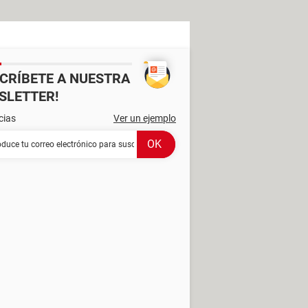
SCRÍBETE A NUESTRA
SLETTER!
cias
Ver un ejemplo