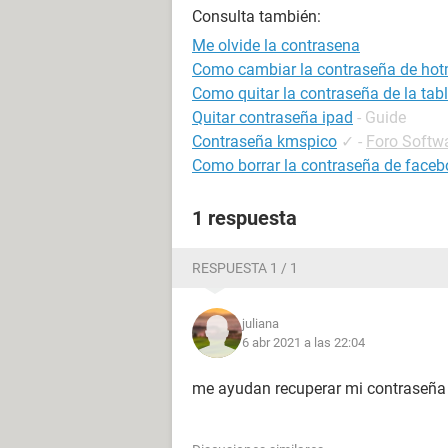
Consulta también:
Me olvide la contrasena
Como cambiar la contraseña de hot
Como quitar la contraseña de la tabl
Quitar contraseña ipad
- Guide
Contraseña kmspico
✓
-
Foro Softw
Como borrar la contraseña de faceb
1 respuesta
RESPUESTA 1 / 1
juliana
6 abr 2021 a las 22:04
me ayudan recuperar mi contraseña