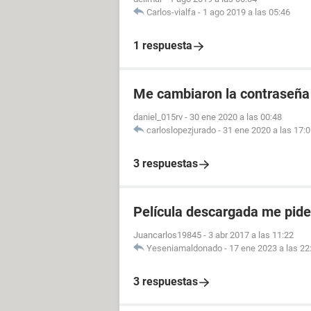
Carlos-vialfa
-
1 ago 2019 a las 05:46
1 respuesta
Me cambiaron la contraseña
daniel_015rv
-
30 ene 2020 a las 00:48
carloslopezjurado
-
31 ene 2020 a las 17:
3 respuestas
Película descargada me pid
Juancarlos19845
-
3 abr 2017 a las 11:22
Yeseniamaldonado
-
17 ene 2023 a las 22
3 respuestas