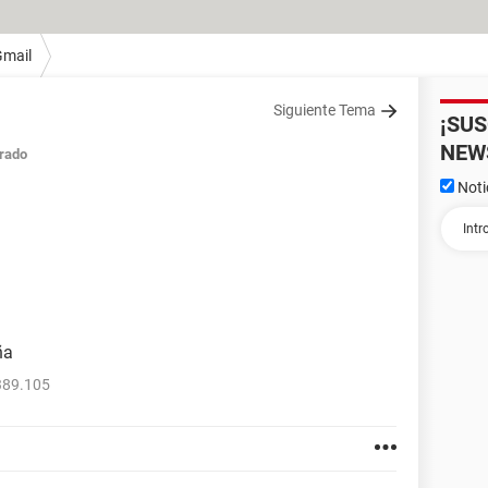
Gmail
Siguiente Tema
¡SU
NEW
rado
Noti
ña
389.105