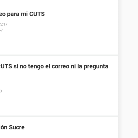
reo para mi CUTS
05:17
57
TS si no tengo el correo ni la pregunta
50
ión Sucre