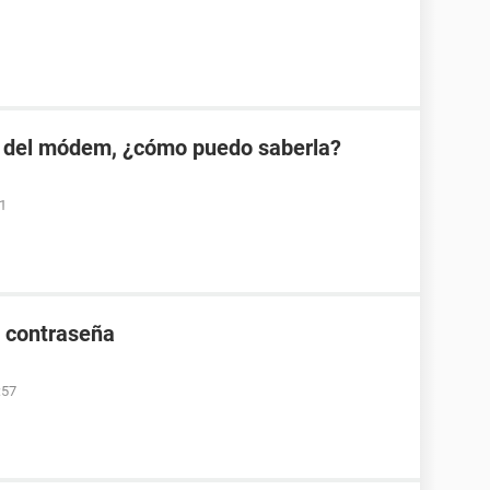
 del módem, ¿cómo puedo saberla?
01
e contraseña
:57