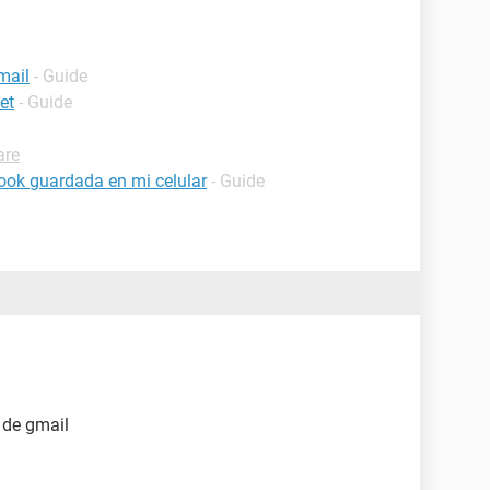
mail
- Guide
et
- Guide
are
ook guardada en mi celular
- Guide
 de gmail