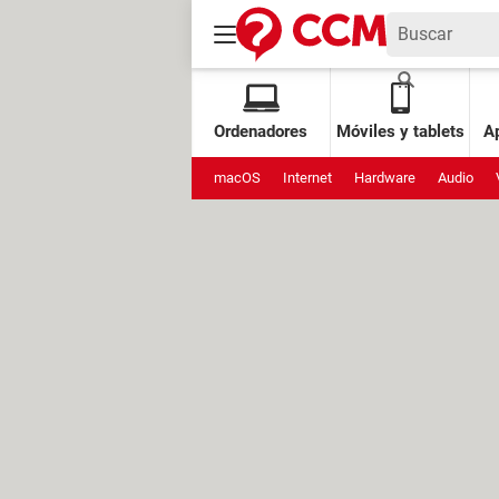
Ordenadores
Móviles y tablets
Ap
macOS
Internet
Hardware
Audio