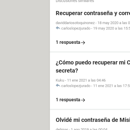
Discusiones similares
Recuperar contraseña y cor
daviddariosotoquinonez
-
18 may 2020 a las 
carloslopezjurado
-
19 may 2020 a las 15:
1 respuesta
¿Cómo puedo recuperar mi CU
secreta?
Kuku
-
11 ene 2021 a las 04:46
carloslopezjurado
-
11 ene 2021 a las 17:
1 respuesta
Olvidé mi contraseña de Mis
delimar
-
1 ago 2019 a las 00:04