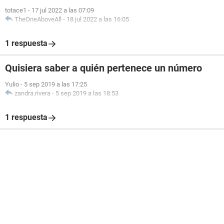
totace1
-
17 jul 2022 a las 07:09
TheOneAboveAll
-
18 jul 2022 a las 16:05
1 respuesta
Quisiera saber a quién pertenece un número
Yulio
-
5 sep 2019 a las 17:25
zandra.rivera
-
5 sep 2019 a las 18:53
1 respuesta