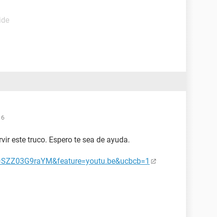
ide
16
vir este truco. Espero te sea de ayuda.
v=SZZ03G9raYM&feature=youtu.be&ucbcb=1