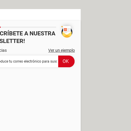
SCRÍBETE A NUESTRA
SLETTER!
cias
Ver un ejemplo