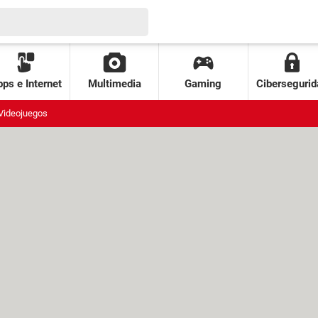
ps e Internet
Multimedia
Gaming
Cibersegurid
Videojuegos