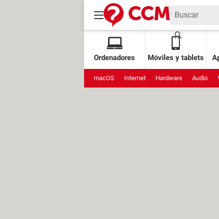
Ordenadores
Móviles y tablets
Ap
macOS
Internet
Hardware
Audio