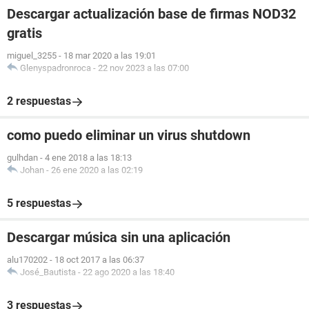
Descargar actualización base de firmas NOD32
gratis
miguel_3255
-
18 mar 2020 a las 19:01
Glenyspadronroca
-
22 nov 2023 a las 07:00
2 respuestas
como puedo eliminar un virus shutdown
gulhdan
-
4 ene 2018 a las 18:13
Johan
-
26 ene 2020 a las 02:19
5 respuestas
Descargar música sin una aplicación
alu170202
-
18 oct 2017 a las 06:37
José_Bautista
-
22 ago 2020 a las 18:40
3 respuestas