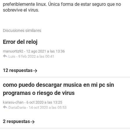
preferiblemente linux. Única forma de estar seguro que no
sobrevive el virus.
Discusiones similares
Error del reloj
manuortiz92
-
12 ago 2021 a las 13:36
Luis
-
9 feb 2022 a las 00:41
12 respuestas
como puedo descargar musica en mi pc sin
programas o riesgo de virus
karasu-chan
-
6 oct 2020 a las 13:25
DariaDaria
-
14 oct 2020 a las 05:53
2 respuestas