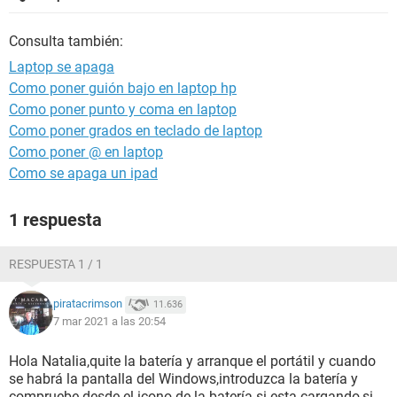
Consulta también:
Laptop se apaga
Como poner guión bajo en laptop hp
Como poner punto y coma en laptop
Como poner grados en teclado de laptop
Como poner @ en laptop
Como se apaga un ipad
1 respuesta
RESPUESTA 1 / 1
piratacrimson
11.636
7 mar 2021 a las 20:54
Hola Natalia,quite la batería y arranque el portátil y cuando
se habrá la pantalla del Windows,introduzca la batería y
compruebe desde el icono de la batería si esta cargando,si