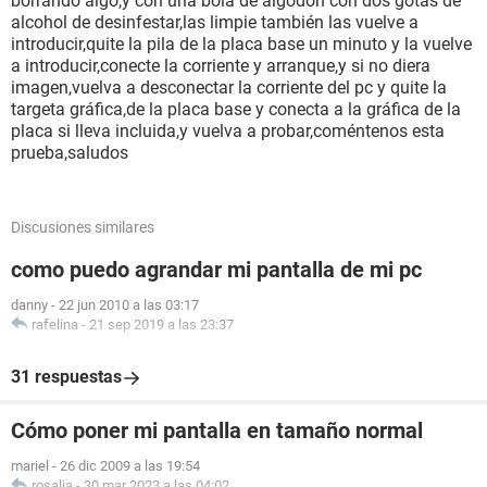
borrando algo,y con una bola de algodón con dos gotas de
alcohol de desinfestar,las limpie también las vuelve a
introducir,quite la pila de la placa base un minuto y la vuelve
a introducir,conecte la corriente y arranque,y si no diera
imagen,vuelva a desconectar la corriente del pc y quite la
targeta gráfica,de la placa base y conecta a la gráfica de la
placa si lleva incluida,y vuelva a probar,coméntenos esta
prueba,saludos
Discusiones similares
como puedo agrandar mi pantalla de mi pc
danny
-
22 jun 2010 a las 03:17
rafelina
-
21 sep 2019 a las 23:37
31 respuestas
Cómo poner mi pantalla en tamaño normal
mariel
-
26 dic 2009 a las 19:54
rosalia
-
30 mar 2023 a las 04:02