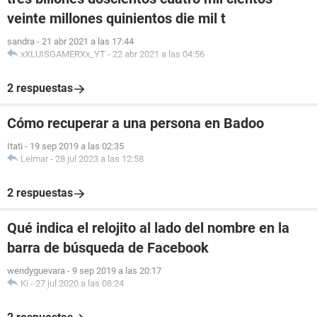
veinte millones quinientos die mil t
sandra
-
21 abr 2021 a las 17:44
xXLUISGAMERXx_YT
-
22 abr 2021 a las 04:56
2 respuestas
Cómo recuperar a una persona en Badoo
Itati
-
19 sep 2019 a las 02:35
Leimar
-
28 jul 2023 a las 12:58
2 respuestas
Qué indica el relojito al lado del nombre en la
barra de búsqueda de Facebook
wendyguevara
-
9 sep 2019 a las 20:17
Ki
-
27 jul 2020 a las 08:24