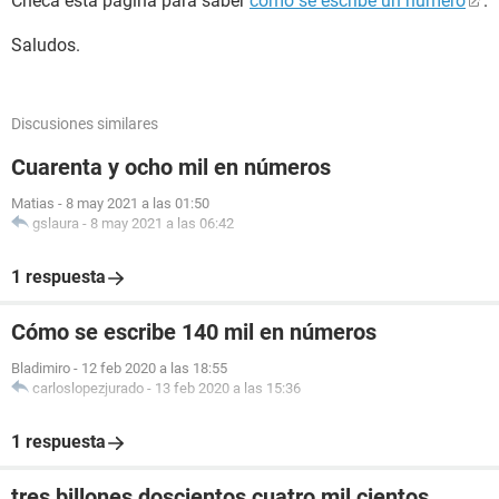
Checa esta página para saber
cómo se escribe un número
.
Saludos.
Discusiones similares
Cuarenta y ocho mil en números
Matias
-
8 may 2021 a las 01:50
gslaura
-
8 may 2021 a las 06:42
1 respuesta
Cómo se escribe 140 mil en números
Bladimiro
-
12 feb 2020 a las 18:55
carloslopezjurado
-
13 feb 2020 a las 15:36
1 respuesta
tres billones doscientos cuatro mil cientos