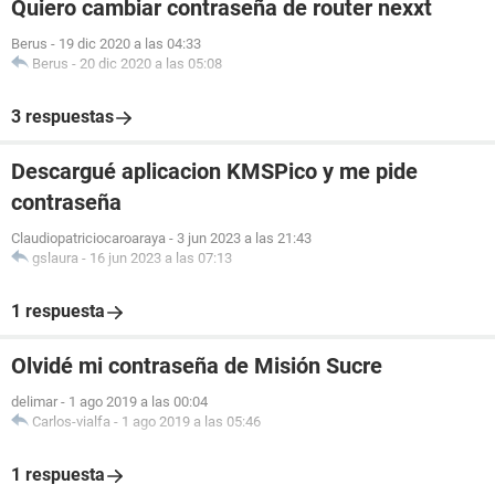
Quiero cambiar contraseña de router nexxt
Berus
-
19 dic 2020 a las 04:33
Berus
-
20 dic 2020 a las 05:08
3 respuestas
Descargué aplicacion KMSPico y me pide
contraseña
Claudiopatriciocaroaraya
-
3 jun 2023 a las 21:43
gslaura
-
16 jun 2023 a las 07:13
1 respuesta
Olvidé mi contraseña de Misión Sucre
delimar
-
1 ago 2019 a las 00:04
Carlos-vialfa
-
1 ago 2019 a las 05:46
1 respuesta