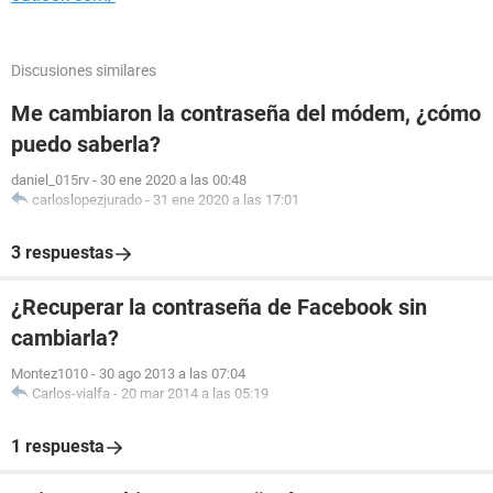
Discusiones similares
Me cambiaron la contraseña del módem, ¿cómo
puedo saberla?
daniel_015rv
-
30 ene 2020 a las 00:48
carloslopezjurado
-
31 ene 2020 a las 17:01
3 respuestas
¿Recuperar la contraseña de Facebook sin
cambiarla?
Montez1010
-
30 ago 2013 a las 07:04
Carlos-vialfa
-
20 mar 2014 a las 05:19
1 respuesta