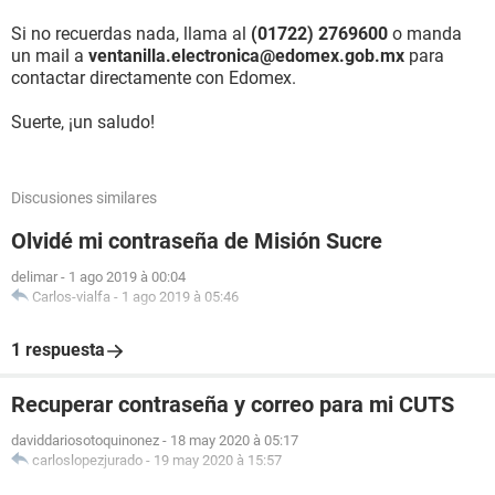
Si no recuerdas nada, llama al
(01722) 2769600
o manda
un mail a
ventanilla.electronica@edomex.gob.mx
para
contactar directamente con Edomex.
Suerte, ¡un saludo!
Discusiones similares
Olvidé mi contraseña de Misión Sucre
delimar
-
1 ago 2019 à 00:04
Carlos-vialfa
-
1 ago 2019 à 05:46
1 respuesta
Recuperar contraseña y correo para mi CUTS
daviddariosotoquinonez
-
18 may 2020 à 05:17
carloslopezjurado
-
19 may 2020 à 15:57