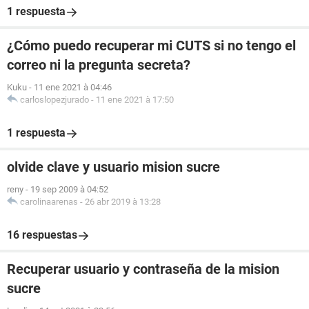
1 respuesta
¿Cómo puedo recuperar mi CUTS si no tengo el
correo ni la pregunta secreta?
Kuku
-
11 ene 2021 à 04:46
carloslopezjurado
-
11 ene 2021 à 17:50
1 respuesta
olvide clave y usuario mision sucre
reny
-
19 sep 2009 à 04:52
carolinaarenas
-
26 abr 2019 à 13:28
16 respuestas
Recuperar usuario y contraseña de la mision
sucre