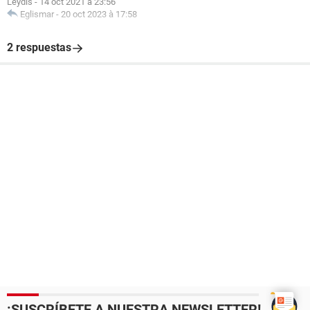
Leydis
-
14 oct 2021 à 23:56
Eglismar
-
20 oct 2023 à 17:58
2 respuestas
¡SUSCRÍBETE A NUESTRA NEWSLETTER!