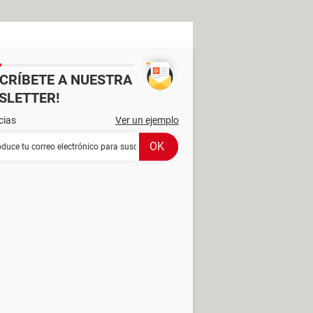
SCRÍBETE A NUESTRA
SLETTER!
cias
Ver un ejemplo