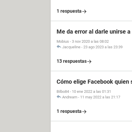
1 respuesta
Me da error al darle unirse 
Mobius
-
3 nov 2020 a las 08:02
Jacqueline
-
23 ago 2023 a las 23:39
13 respuestas
Cómo elige Facebook quien s
Bilbo84
-
10 ene 2022 a las 01:31
Andream
-
11 may 2022 a las 21:17
1 respuesta