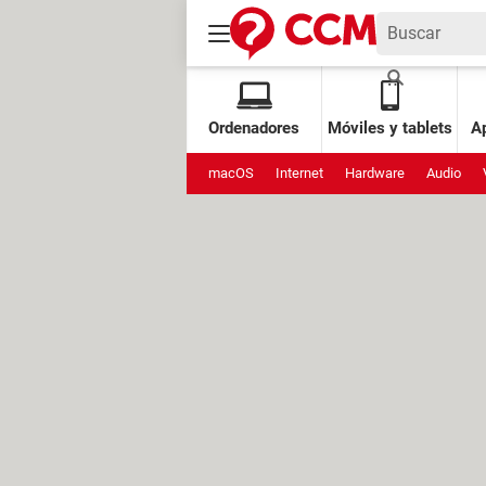
Ordenadores
Móviles y tablets
Ap
macOS
Internet
Hardware
Audio