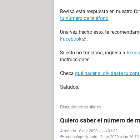
Revisa esta respuesta en nuestro fo
tu número de teléfono
.
Una vez hecho esto, te recomenda
Facebook
.
Si esto no funciona, ingresa a
Recup
instrucciones.
Checa
qué hacer si olvidaste tu co
Saludos.
Discusiones similares
Quiero saber el número de m
Armando
-
8 abr 2020 a las 01:32
carloslopezjurado
-
8 abr 2020 a las 16:13