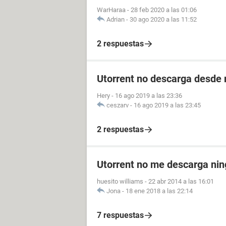
WarHaraa
-
28 feb 2020 a las 01:06
Adrian
-
30 ago 2020 a las 11:52
2 respuestas
Utorrent no descarga desde 
Hery
-
16 ago 2019 a las 23:36
ceszarv
-
16 ago 2019 a las 23:45
2 respuestas
Utorrent no me descarga nin
huesito williams
-
22 abr 2014 a las 16:01
Jona
-
18 ene 2018 a las 22:14
7 respuestas