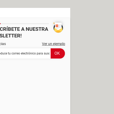
SCRÍBETE A NUESTRA
SLETTER!
cias
Ver un ejemplo