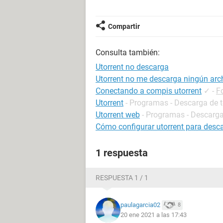
Compartir
Consulta también:
Utorrent no descarga
Utorrent no me descarga ningún arc
Conectando a compis utorrent
✓
-
F
Utorrent
- Programas - Descarga de t
Utorrent web
- Programas - Descarga
Cómo configurar utorrent para desc
1 respuesta
RESPUESTA 1 / 1
paulagarcia02
8
20 ene 2021 a las 17:43