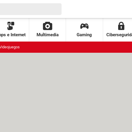
ps e Internet
Multimedia
Gaming
Cibersegurid
Videojuegos