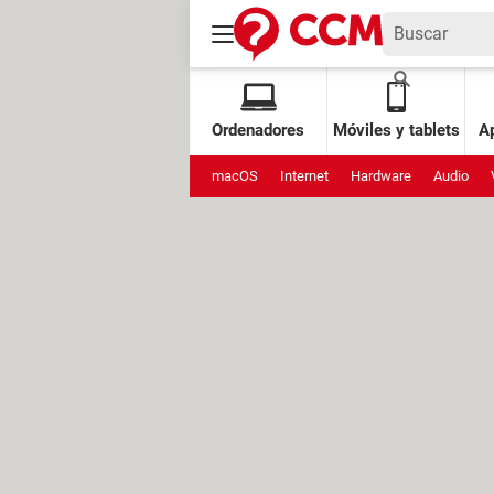
Ordenadores
Móviles y tablets
Ap
macOS
Internet
Hardware
Audio