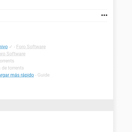
hivo
✓
-
Foro Software
oro Software
orrents
 de torrents
argar más rápido
- Guide