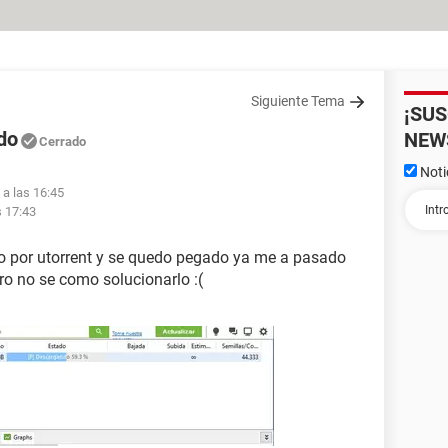
Siguiente Tema
¡SU
do
NEW
Cerrado
Noti
 a las 16:45
s 17:43
o por utorrent y se quedo pegado ya me a pasado
ro no se como solucionarlo :(