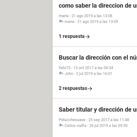
como saber la direccion de u
maria
-
21 ago 2019 a las 13:08
maria
-
21 ago 2019 a las 13:09
1 respuesta
Buscar la dirección con el n
feliz73
-
12 oct 2017 a las 09:34
John
-
2 jul 2019 a las 16:01
2 respuestas
Saber titular y dirección de u
Pelucchesuave
-
25 sep 2017 a las 11:48
Carlos-vialfa
-
26 jul 2019 a las 05:30