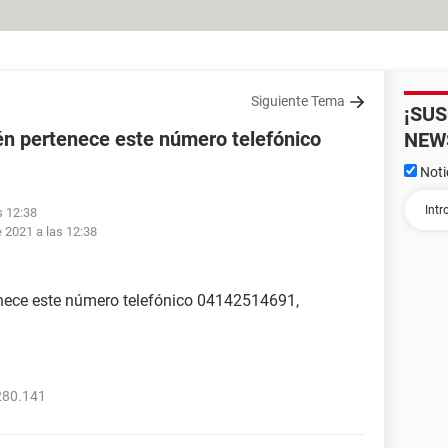
Siguiente Tema
¡SU
ién pertenece este número telefónico
NEW
Noti
s 12:38
 2021 a las 12:38
enece este número telefónico 04142514691,
280.141