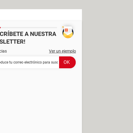
SCRÍBETE A NUESTRA
SLETTER!
cias
Ver un ejemplo