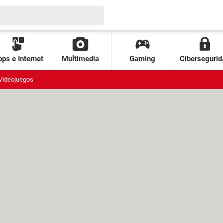
ps e Internet
Multimedia
Gaming
Cibersegurid
Videojuegos