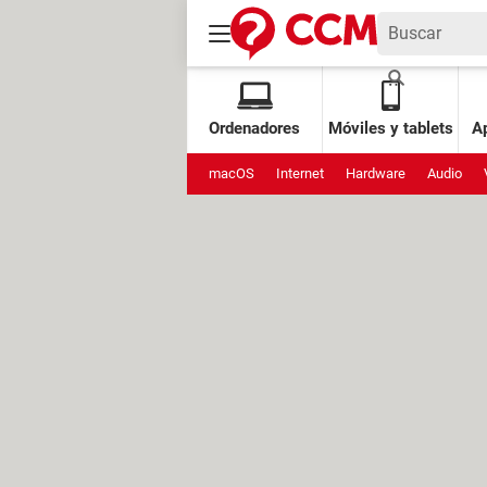
Ordenadores
Móviles y tablets
Ap
macOS
Internet
Hardware
Audio