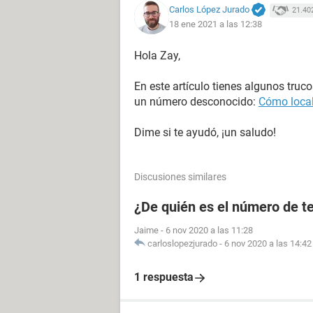
Carlos López Jurado
21.40
18 ene 2021 a las 12:38
Hola Zay,
En este artículo tienes algunos truc
un número desconocido:
Cómo local
Dime si te ayudó, ¡un saludo!
Discusiones similares
¿De quién es el número de te
Jaime
-
6 nov 2020 a las 11:28
carloslopezjurado
-
6 nov 2020 a las 14:42
1 respuesta