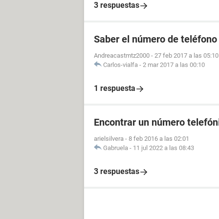
3 respuestas
Saber el número de teléfono
Andreacastmtz2000
-
27 feb 2017 a las 05:10
Carlos-vialfa
-
2 mar 2017 a las 00:10
1 respuesta
Encontrar un número telefóni
arielsilvera
-
8 feb 2016 a las 02:01
Gabruela
-
11 jul 2022 a las 08:43
3 respuestas